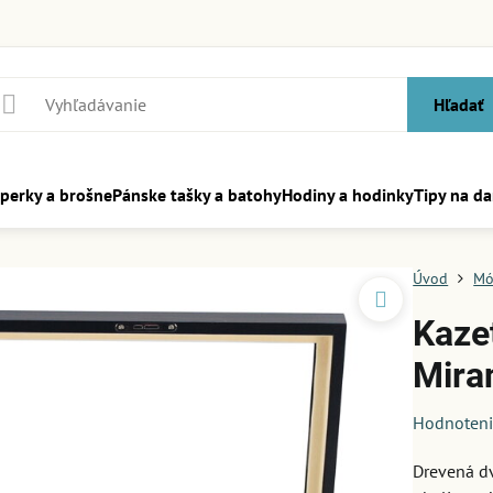
Hľadať
perky a brošne
Pánske tašky a batohy
Hodiny a hodinky
Tipy na da
Úvod
Mó
Kaze
Mira
Hodnoten
Drevená d