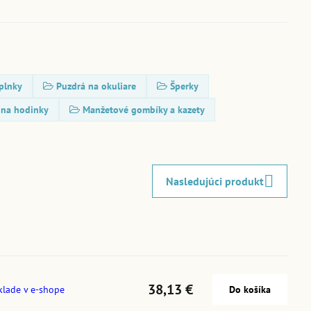
plnky
Puzdrá na okuliare
Šperky
 na hodinky
Manžetové gombíky a kazety
Nasledujúci produkt
38,13 €
klade v e-shope
Do košíka