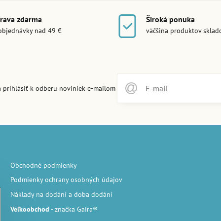
rava zdarma
Široká ponuka
objednávky nad 49 €
väčšina produktov skla
 prihlásiť k odberu noviniek e-mailom
Obchodné podmienky
Podmienky ochrany osobných údajov
Náklady na dodání a doba dodání
Veľkoobchod
- značka Gaira®