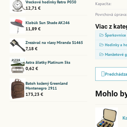
Vreckové hodinky Retro P030
Kapacita:
12,71 €
Povrchová úprava
Klobúk Sun Shade AK246
Viac z kate
11,89 €
Šperkovnice
Zrezávač na vlasy Miranda S1465
Hodinky a h
7,18 €
Manžetové g
Astra žiletky Platinum 5ks
0,62 €
Predchádza
Batoh kožený Greenland
Montenegro 2911
Mohlo by
173,23 €
Ka