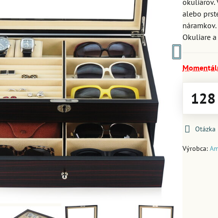
okuliarov.
alebo prst
náramkov. 
Okuliare a
Momentál
128
Otázka
Výrobca:
Am