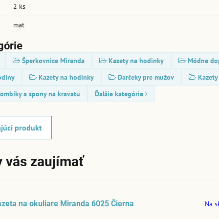
2 ks
:
mat
górie
Šperkovnice Miranda
Kazety na hodinky
Módne do
odiny
Kazety na hodinky
Darčeky pre mužov
Kazety
ombíky a spony na kravatu
Ďalšie kategórie
júci produkt
 vás zaujímať
zeta na okuliare Miranda 6025 Čierna
Na s