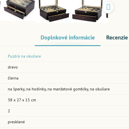
Doplnkové informácie
Recenzie
Puzdrá na okuliare
drevo
čierna
na šperky, na hodinky, na manžetové gombíky, na okuliare
38 x 27 x 15 cm
2
presklené