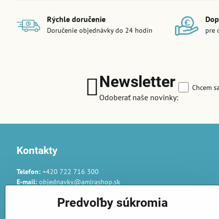
Rýchle doručenie
Dop
Doručenie objednávky do 24 hodín
pre 
Newsletter
Chcem sa
Odoberať naše novinky:
Kontakty
Telefon:
+420 722 716 300
E-mail:
objednavky@amirashop.sk
Komunikace:
Predvoľby súkromia
česky, anglicky, rusky, španělsky, polsky
Provozovna: