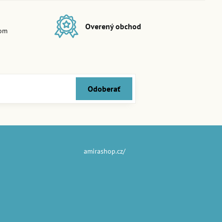
Overený obchod
dom
Odoberať
amirashop.cz/