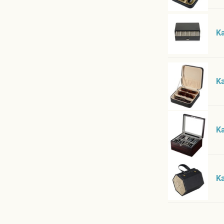
Ka
Ka
K
K