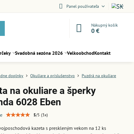
Panel používateľa
Nákupný košík
0 €
rčeky
Svadobná sezóna 2026
Velkoobchod
Kontakt
dne doplnky
Okuliare a príslušenstvo
Puzdrá na okuliare
ta na okuliare a šperky
nda 6028 Eben
ie
5
/
5
(
3
x)
vojposchodová kazeta s preskleným vekom na 12 ks