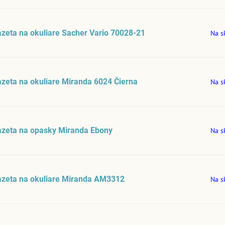
zeta na okuliare Sacher Vario 70028-21
Na s
zeta na okuliare Miranda 6024 Čierna
Na s
azeta na opasky Miranda Ebony
Na s
azeta na okuliare Miranda AM3312
Na s