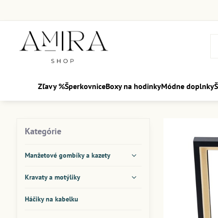
Zľavy %
Šperkovnice
Boxy na hodinky
Módne doplnky
Š
Kategórie
Manžetové gombíky a kazety
Kravaty a motýliky
Háčiky na kabelku