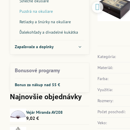
Slnečné okuliare
Puzdrá na okuliare
Retiazky a šnúrky na okuliare
Ďalekohľady a divadelné kukátka
Zapaľovače a doplnky
Kategória:
Materiál:
Bonusové programy
Farba:
Bonus za nákup nad 55 €
Využitia:
Najnovšie objednávky
Rozmery:
Počet poschodí:
Vejár Miranda AV208
9,02 €
Veko: