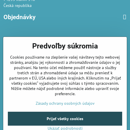
Česká republika
Objednávky
Obchodné podmienky
Predvoľby súkromia
Podmienky ochrany osobných údajov
Cookies používame na zlepšenie vašej návštevy tejto webovej
Náklady na dodání a doba dodání
stránky, analýzu jej výkonnosti a zhromažďovanie údajov o jej
Veľkoobchod
- značka Gaira®
používaní. Na tento účel môžeme použiť nástroje a služby
tretích strán a zhromaždené údaje sa môžu preniesť k
AmiraShop je registrovaný na Puncovom úrade.
partnerom v EÚ, USA alebo iných krajinách. Kliknutím na „Prijať
Puncové značky
sú k nahliadnut
tu
.
všetky cookies“ vyjadrujete svoj súhlas s týmto spracovaním.
Nižšie môžete nájsť podrobné informácie alebo upraviť svoje
preferencie.
amirashop.cz/
Zásady ochrany osobných údajov
Prijať všetky cookies
©
2026
Copyright
Predvoľby súkromia
Zásady ochrany osobných údajov
Ukázať podrobnosti