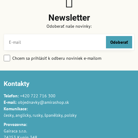
Newsletter
Odoberať naše novinky:
Odoberať
Chcem sa prihlásiť k odberu noviniek e-mailom
Kontakty
Telefon:
+420 722 716 300
E-mail:
objednavky@amirashop.sk
Komunikace:
česky, anglicky, rusky, španělsky, polsky
Provozovna:
Gairaca s.r.o.
74253 Kunín 348