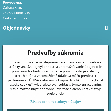
Provozovna:
Gairaca s.r.o.
74253 Kunín 348
Česká republika
Objednávky
Obchodné podmienky
Predvoľby súkromia
Podmienky ochrany osobných údajov
Cookies používame na zlepšenie vašej návštevy tejto webovej
Náklady na dodání a doba dodání
stránky, analýzu jej výkonnosti a zhromažďovanie údajov o jej
Veľkoobchod
- značka Gaira®
používaní. Na tento účel môžeme použiť nástroje a služby
tretích strán a zhromaždené údaje sa môžu preniesť k
AmiraShop je registrovaný na Puncovom úrade.
partnerom v EÚ, USA alebo iných krajinách. Kliknutím na „Prijať
Puncové značky
sú k nahliadnut
tu
.
všetky cookies“ vyjadrujete svoj súhlas s týmto spracovaním.
Nižšie môžete nájsť podrobné informácie alebo upraviť svoje
preferencie.
amirashop.cz/
Zásady ochrany osobných údajov