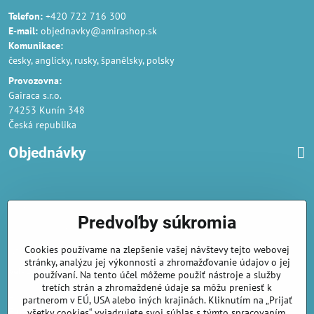
Telefon:
+420 722 716 300
E-mail:
objednavky@amirashop.sk
Komunikace:
česky, anglicky, rusky, španělsky, polsky
Provozovna:
Gairaca s.r.o.
74253 Kunín 348
Česká republika
Objednávky
Obchodné podmienky
Predvoľby súkromia
Podmienky ochrany osobných údajov
Cookies používame na zlepšenie vašej návštevy tejto webovej
Náklady na dodání a doba dodání
stránky, analýzu jej výkonnosti a zhromažďovanie údajov o jej
Veľkoobchod
- značka Gaira®
používaní. Na tento účel môžeme použiť nástroje a služby
tretích strán a zhromaždené údaje sa môžu preniesť k
AmiraShop je registrovaný na Puncovom úrade.
partnerom v EÚ, USA alebo iných krajinách. Kliknutím na „Prijať
Puncové značky
sú k nahliadnut
tu
.
všetky cookies“ vyjadrujete svoj súhlas s týmto spracovaním.