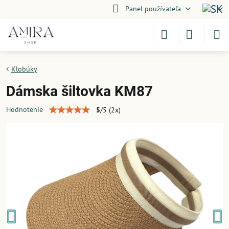
Panel používateľa
Klobúky
Dámska šiltovka KM87
Hodnotenie
5
/
5
(
2
x)