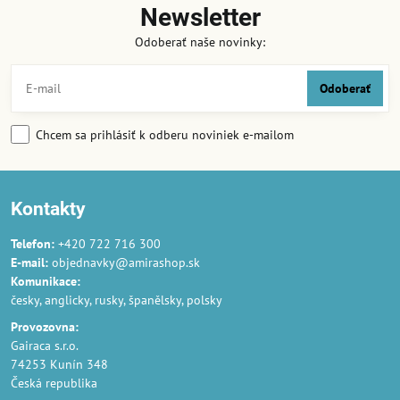
Newsletter
Odoberať naše novinky:
Odoberať
Chcem sa prihlásiť k odberu noviniek e-mailom
Kontakty
Telefon:
+420 722 716 300
E-mail:
objednavky@amirashop.sk
Komunikace:
česky, anglicky, rusky, španělsky, polsky
Provozovna:
Gairaca s.r.o.
74253 Kunín 348
Česká republika