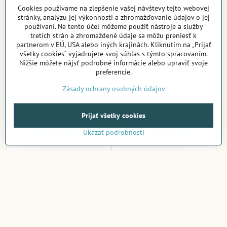
Cookies používame na zlepšenie vašej návštevy tejto webovej
stránky, analýzu jej výkonnosti a zhromažďovanie údajov o jej
používaní. Na tento účel môžeme použiť nástroje a služby
tretích strán a zhromaždené údaje sa môžu preniesť k
partnerom v EÚ, USA alebo iných krajinách. Kliknutím na „Prijať
všetky cookies“ vyjadrujete svoj súhlas s týmto spracovaním.
Nižšie môžete nájsť podrobné informácie alebo upraviť svoje
preferencie.
Slamák Miranda 558SH
Slamák Miranda 558TH
Zásady ochrany osobných údajov
krémový svetlý
krémový tmavý
Na sklade v e-shope
Na sklade v e-shope
14,25 €
14,25 €
Prijať všetky cookies
Zobraziť
Zobraziť
Ukázať podrobnosti