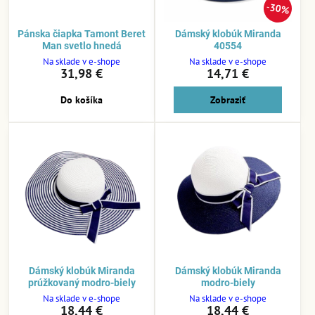
30%
Pánska čiapka Tamont Beret
Dámský klobúk Miranda
Man svetlo hnedá
40554
Na sklade v e-shope
Na sklade v e-shope
31,98 €
14,71 €
Do košíka
Zobraziť
Dámský klobúk Miranda
Dámský klobúk Miranda
prúžkovaný modro-biely
modro-biely
Na sklade v e-shope
Na sklade v e-shope
18,44 €
18,44 €