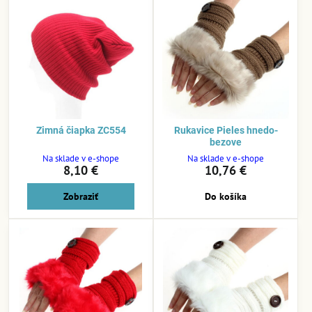
Zimná čiapka ZC554
Rukavice Pieles hnedo-
bezove
Na sklade v e-shope
Na sklade v e-shope
8,10 €
10,76 €
Zobraziť
Do košíka