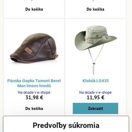
Do košíka
Do košíka
Pánska čiapka Tamont Beret
Klobúk LG435
Man tmavo hnedá
Na sklade v e-shope
Na sklade v e-shope
31,98 €
11,95 €
Do košíka
Zobraziť
Predvoľby súkromia