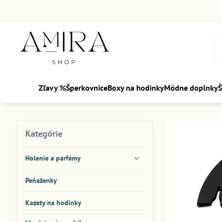
Zľavy %
Šperkovnice
Boxy na hodinky
Módne doplnky
Š
Kategórie
Holenie a parfémy
Peňaženky
Kazety na hodinky