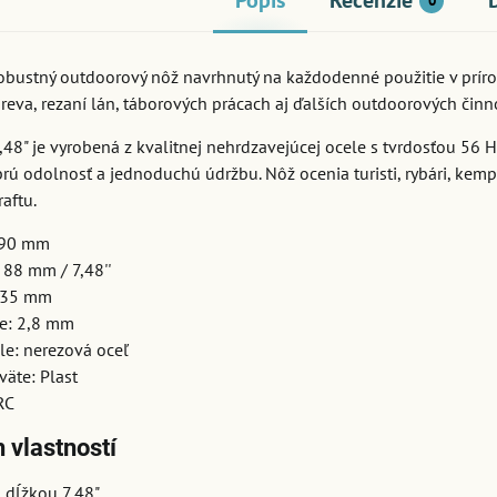
Popis
Recenzie
0
obustný outdoorový nôž navrhnutý na každodenné použitie v prírod
dreva, rezaní lán, táborových prácach aj ďalších outdoorových činn
,48" je vyrobená z kvalitnej nehrdzavejúcej ocele s tvrdosťou 56 H
ú odolnosť a jednoduchú údržbu. Nôž ocenia turisti, rybári, kempe
raftu.
190 mm
 88 mm / 7,48''
: 35 mm
e: 2,8 mm
le: nerezová oceľ
väte: Plast
RC
 vlastností
 dĺžkou 7,48"