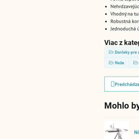
Nehrdzavejúc
Vhodný na tu
Robustná kon
Jednoduchá 
Viac z kate
Darčeky pre
Nože
Predchádza
Mohlo by
Nô