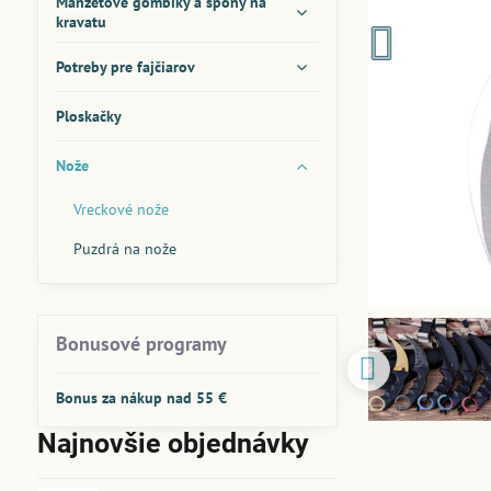
Manžetové gombíky a spony na
kravatu
Potreby pre fajčiarov
Ploskačky
Nože
Vreckové nože
Puzdrá na nože
Bonusové programy
Bonus za nákup nad 55 €
Najnovšie objednávky