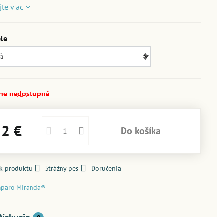
jte viac
ele
ne nedostupné
22 €
Do košíka
 k produktu
Strážny pes
Doručenia
paro Miranda®