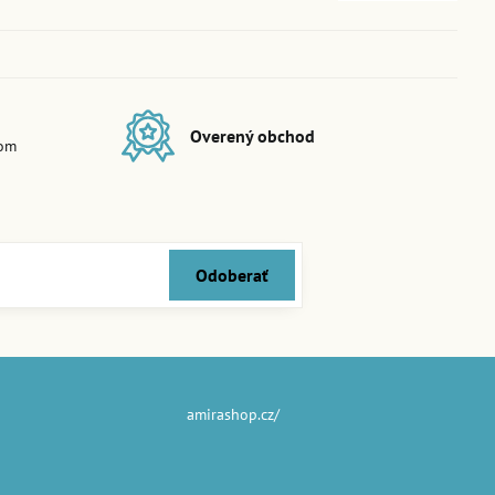
Overený obchod
dom
Odoberať
amirashop.cz/