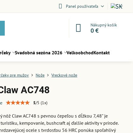
Panel používateľa
Nákupný košík
0 €
rčeky
Svadobná sezóna 2026
Velkoobchod
Kontakt
rčeky pre mužov
Nože
Vreckové nože
Claw AC748
ie
5
/
5
(
1
x)
 nôž Claw AC748 s pevnou čepeľou s dĺžkou 7,48" je
uristiku, kempovanie, bushcraft aj ďalšie aktivity v prírode.
hrdzavejúcej ocele s tvrdosťou 56 HRC ponúka spoľahlivý