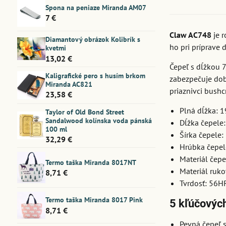
Spona na peniaze Miranda AM07
7 €
Claw AC748
je r
Diamantový obrázok Kolibrík s
ho pri príprave 
kvetmi
13,02 €
Čepeľ s dĺžkou 7
Kaligrafické pero s husím brkom
zabezpečuje dobr
Miranda AC821
priaznivci bushc
23,58 €
Plná dĺžka: 
Taylor of Old Bond Street
Sandalwood kolínska voda pánská
Dĺžka čepele:
100 ml
Šírka čepele
32,29 €
Hrúbka čepel
Materiál čepe
Termo taška Miranda 8017NT
Materiál ruko
8,71 €
Tvrdosť: 56H
Termo taška Miranda 8017 Pink
5 kľúčových
8,71 €
Pevná čepeľ s