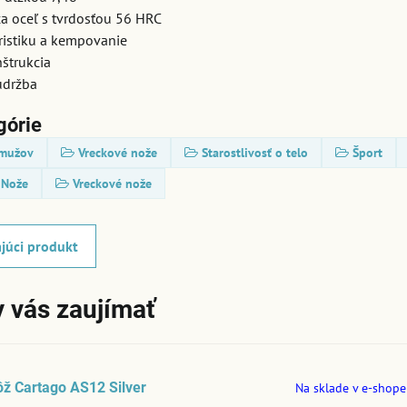
a oceľ s tvrdosťou 56 HRC
ristiku a kempovanie
štrukcia
údržba
górie
 mužov
Vreckové nože
Starostlivosť o telo
Šport
Nože
Vreckové nože
júci produkt
 vás zaujímať
ž Cartago AS12 Silver
Na sklade v e-shope