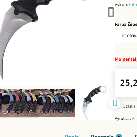
výkon.
Číta
Farba čep
Momentál
25,
Otázka
Výrobca:
Am