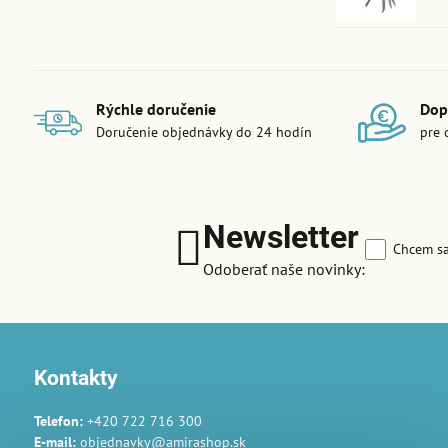
Rýchle doručenie
Dop
Doručenie objednávky do 24 hodín
pre 
Newsletter
Chcem sa
Odoberať naše novinky:
Kontakty
Telefon:
+420 722 716 300
E-mail:
objednavky@amirashop.sk