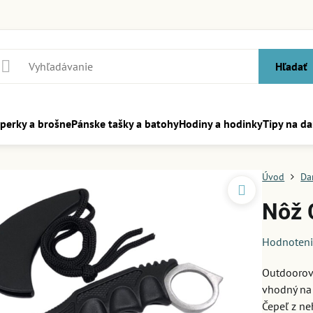
Hľadať
perky a brošne
Pánske tašky a batohy
Hodiny a hodinky
Tipy na da
Úvod
Da
Nôž 
Hodnoten
Outdoorový
vhodný na t
Čepeľ z ne