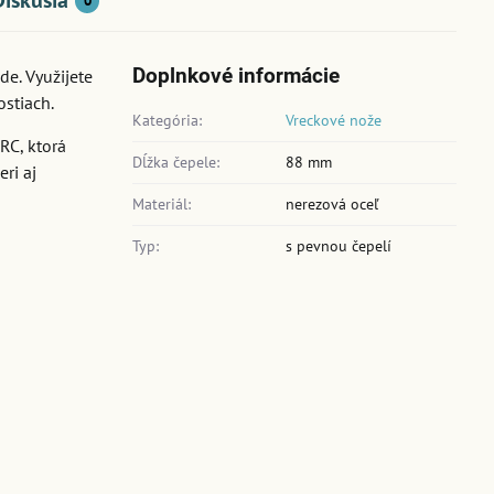
Diskusia
0
Doplnkové informácie
e. Využijete
ostiach.
Kategória:
Vreckové nože
RC, ktorá
Dĺžka čepele:
88 mm
ri aj
Materiál:
nerezová oceľ
Typ:
s pevnou čepelí