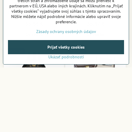
tretích strán a zhromaždené údaje sa môžu preniesť k
partnerom v EÚ, USA alebo iných krajinách. Kliknutím na „Prijať
všetky cookies“ vyjadrujete svoj súhlas s týmto spracovaním.
Hodinky Badace 9064 White
Hodiny AMS 9460
Nižšie môžete nájsť podrobné informácie alebo upraviť svoje
Na sklade v e-shope
Na sklade v e-shope
preferencie.
35,88 €
35,47 €
Zásady ochrany osobných údajov
Do košíka
Do košíka
Prijať všetky cookies
Výpredaj
Výpredaj
Ukázať podrobnosti
Hodinky Curren CR8195
Šperkovnica Passione
Black
7243.17
Na sklade v e-shope
Na sklade v e-shope
33,79 €
87,13 €