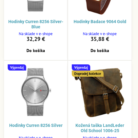
Hodinky Curren 8256 Silver-
Hodinky Badace 9064 Gold
Blue
Na sklade v e-shope
Na sklade v e-shope
32,29 €
35,88 €
Do košíka
Do košíka
Výpredaj
Výpredaj
Doprodej kolekce
Hodinky Curren 8256 Silver
Kožená taška LandLeder
Old School 1006-25
Na sklade v e-shope
Na sklade v e-shope