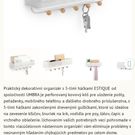
Praktický dekoratívni organizér s 5-timi háčkami ESTIQUE od
spoločnosti UMBRA je perforovaný kovový kôš pre uloženie pošty,
peňaženky, mobilného telefónu a ďalšieho drobného príslušenstva, s
5-timi háčkami zakončenými drevenými guľôčkami, ktoré sú ideálne
na zavesenie kľúčov, šnuriek na krk, vodidla pre psy, šálov, čapíc a
vrchného oblečenie. Uchovaním vašich potrebných vecí pohromade v
tomto viacúčelovom nástennom organizéri vám eliminuje problémy s
neúnavným hľadaním chýbajúcich predmetov po celom dome.