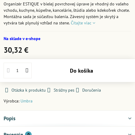
Organizér ESTIQUE v bielej povrchovej úprave je vhodný do vašeho
vchodu, kuchyne, kúpeľne, kancelárie, štúdia alebo kdekoľvek chcete.
Montážna sada je súčasťou balenia. Závesný systém je skrytý a
vytvára tak plynulý vzhľad na stene.
Čítajte viac
Na sklade v e-shope
30,32 €
Do košíka
Otázka k produktu
Strážny pes
Doručenia
Výrobca:
Umbra
Popis
Recenzie
0