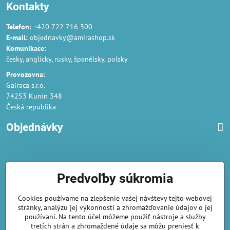
Kontakty
Telefon:
+420 722 716 300
E-mail:
objednavky@amirashop.sk
Komunikace:
česky, anglicky, rusky, španělsky, polsky
Provozovna:
Gairaca s.r.o.
74253 Kunín 348
Česká republika
Objednávky
Obchodné podmienky
Predvoľby súkromia
Podmienky ochrany osobných údajov
Cookies používame na zlepšenie vašej návštevy tejto webovej
Náklady na dodání a doba dodání
stránky, analýzu jej výkonnosti a zhromažďovanie údajov o jej
Veľkoobchod
- značka Gaira®
používaní. Na tento účel môžeme použiť nástroje a služby
tretích strán a zhromaždené údaje sa môžu preniesť k