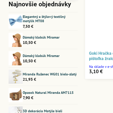
filtra
Najnovšie objednávky
fulltextom
Elegantný a štýlový textilný
motýlik MT08
7,50 €
Dámský klobúk Miramar
10,50 €
Goki Hračka 
Dámský klobúk Miramar
pištoľka žra
10,50 €
Na sklade v e-
3,10 €
Miranda Ruženec WG01 bielo-zlatý
21,93 €
Opasok Natural Miranda AM7115
7,90 €
3D dekorácia Motýle bieli