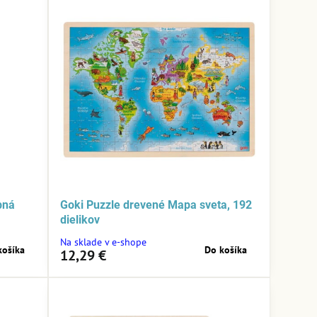
bná
Goki Puzzle drevené Mapa sveta, 192
dielikov
Na sklade v e-shope
košíka
Do košíka
12,29 €