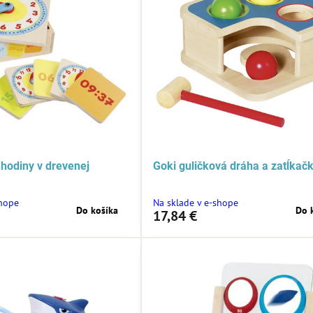
hodiny v drevenej
Goki guličková dráha a zatĺkač
shope
Na sklade v e-shope
Do košíka
Do 
17,84 €