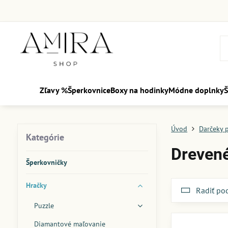
Zľavy %
Šperkovnice
Boxy na hodinky
Módne doplnky
Š
Úvod
Darčeky p
Kategórie
Drevené
Šperkovničky
Hračky
Radiť po
Puzzle
Diamantové maľovanie