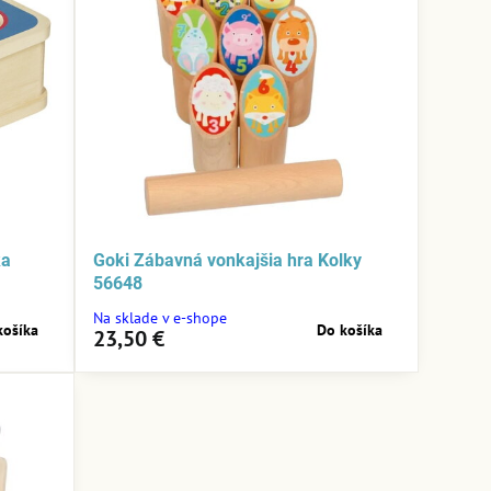
ka
Goki Zábavná vonkajšia hra Kolky
56648
Na sklade v e-shope
košíka
Do košíka
23,50 €