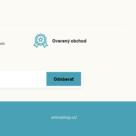
Overený obchod
dom
Odoberať
amirashop.cz/