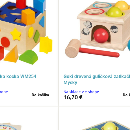
čka kocka WM254
Goki drevená guličková zatĺkač
Myšky
shope
Na sklade v e-shope
Do košíka
Do 
16,70 €