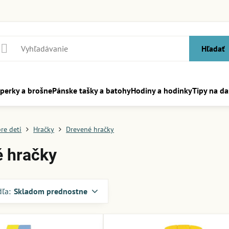
Hľadať
perky a brošne
Pánske tašky a batohy
Hodiny a hodinky
Tipy na da
re deti
Hračky
Drevené hračky
 hračky
dľa:
Skladom prednostne