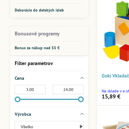
Dekorácie do detských izieb
Bonusové programy
Bonus za nákup nad 55 €
Filter parametrov
Goki Vklada
Cena
Od:
Do:
Na sklade v e-
15,89 €
Výrobca