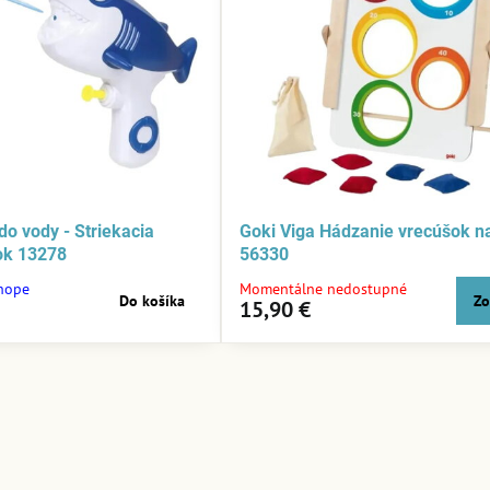
do vody - Striekacia
Goki Viga Hádzanie vrecúšok na
lok 13278
56330
shope
Momentálne nedostupné
Do košíka
Zo
15,90 €