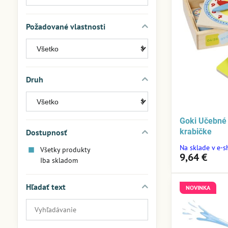
Požadované vlastnosti
Druh
Goki Učebné 
krabičke
Dostupnosť
Na sklade v e-
Všetky produkty
9,64 €
Iba skladom
Hľadať text
NOVINKA
Prehľadať
výsledky