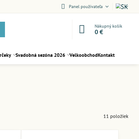
Panel používateľa
Nákupný košík
0 €
rčeky
Svadobná sezóna 2026
Velkoobchod
Kontakt
11
položiek