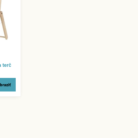
 terč
braziť