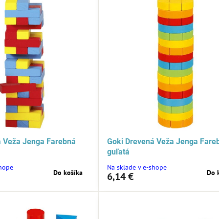
á Veža Jenga Farebná
Goki Drevená Veža Jenga Fare
guľatá
shope
Na sklade v e-shope
Do košíka
Do 
6,14 €