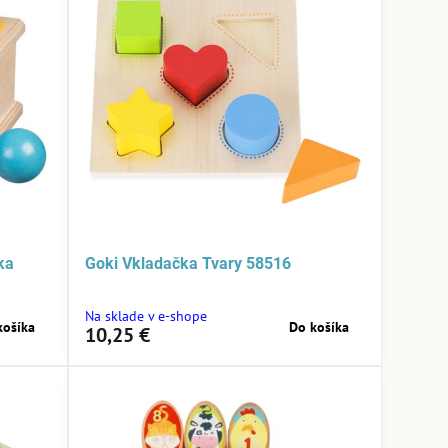
ka
Goki Vkladačka Tvary 58516
Na sklade v e-shope
košíka
Do košíka
10,25 €