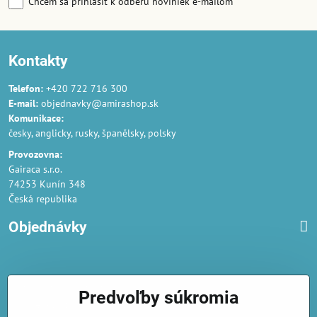
Chcem sa prihlásiť k odberu noviniek e-mailom
Kontakty
Telefon:
+420 722 716 300
E-mail:
objednavky@amirashop.sk
Komunikace:
česky, anglicky, rusky, španělsky, polsky
Provozovna:
Gairaca s.r.o.
74253 Kunín 348
Česká republika
Objednávky
Obchodné podmienky
Predvoľby súkromia
Podmienky ochrany osobných údajov