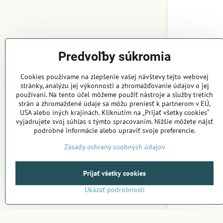
Predvoľby súkromia
Cookies používame na zlepšenie vašej návštevy tejto webovej
stránky, analýzu jej výkonnosti a zhromažďovanie údajov o jej
používaní. Na tento účel môžeme použiť nástroje a služby tretích
strán a zhromaždené údaje sa môžu preniesť k partnerom v EÚ,
USA alebo iných krajinách. Kliknutím na „Prijať všetky cookies“
vyjadrujete svoj súhlas s týmto spracovaním. Nižšie môžete nájsť
Diamantový 
podrobné informácie alebo upraviť svoje preferencie.
♉
Zásady ochrany osobných údajov
Na sklade v e-
13,02 €
Prijať všetky cookies
Ukázať podrobnosti