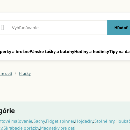
Hľadať
perky a brošne
Pánske tašky a batohy
Hodiny a hodinky
Tipy na da
re deti
Hračky
górie
ntové maľovanie
Šachy
Fidget spinner
Hojdačky
Stolné hry
Houkač
ky
Škrábacie obrázky
Magnetky pre deti