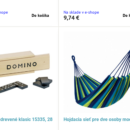
shope
Na sklade v e-shope
Do košíka
Do 
9,74 €
drevené klasic 15335, 28
Hojdacia sieť pre dve osoby mo