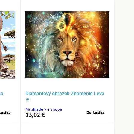
so
Diamantový obrázok Znamenie Leva
♌
Na sklade v e-shope
košíka
Do košíka
13,02 €