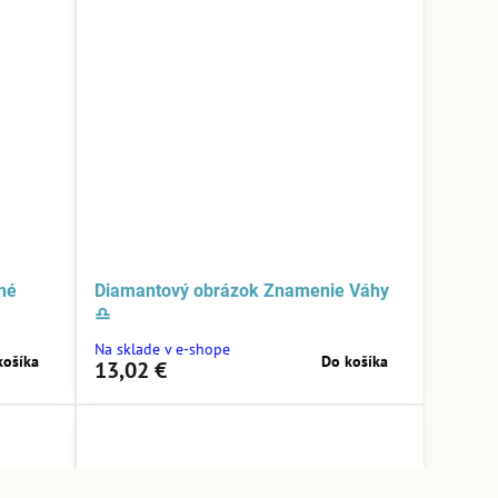
čné
Diamantový obrázok Znamenie Váhy
♎
Na sklade v e-shope
košíka
Do košíka
13,02 €