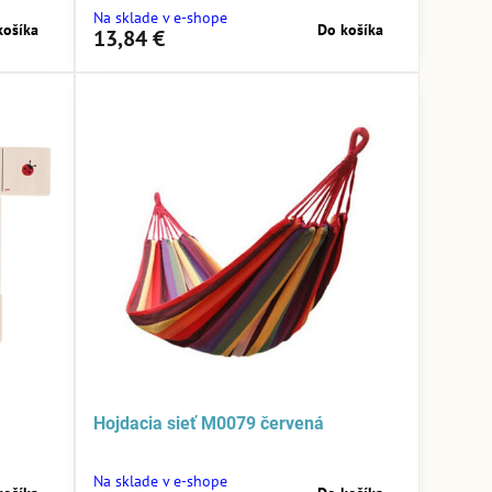
Na sklade v e-shope
košíka
Do košíka
13,84 €
v
Hojdacia sieť M0079 červená
Na sklade v e-shope