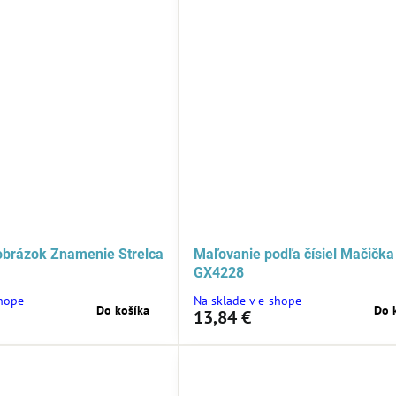
obrázok Znamenie Strelca
Maľovanie podľa čísiel Mačička
GX4228
shope
Na sklade v e-shope
Do košíka
Do 
13,84 €