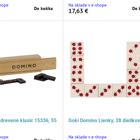
shope
Na sklade v e-shope
Do košíka
Do 
17,63 €
drevené klasic 15336, 55
Goki Domino Lienky, 28 dieliko
shope
Na sklade v e-shope