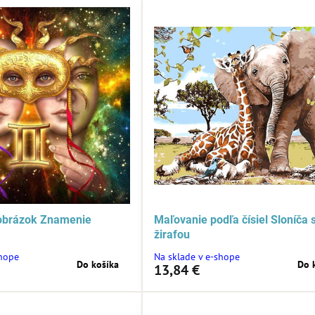
obrázok Znamenie
Maľovanie podľa čísiel Sloníča 
žirafou
shope
Na sklade v e-shope
Do košíka
Do 
13,84 €