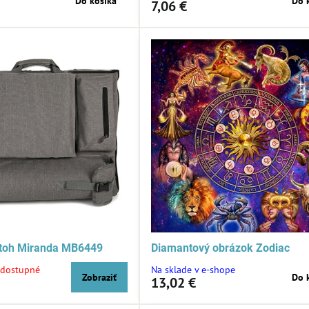
Do košíka
Do 
7,06 €
atoh Miranda MB6449
Diamantový obrázok Zodiac
dostupné
Na sklade v e-shope
Zobraziť
Do 
13,02 €