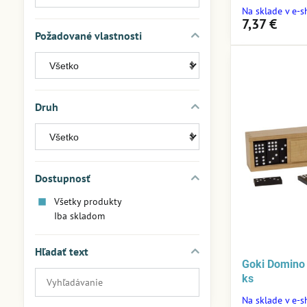
Na sklade v e-
7,37 €
Požadované vlastnosti
Druh
Dostupnosť
Všetky produkty
Iba skladom
Hľadať text
Goki Domino 
Prehľadať
ks
výsledky
Na sklade v e-