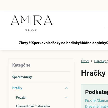
Zľavy %
Šperkovnice
Boxy na hodinky
Módne doplnky
Š
Úvod
Darčeky p
Kategórie
Hračky
Šperkovničky
Hračky
Podkate
Puzzle
Puzzle
Diama
Diamantové maľovanie
Drevené hrač