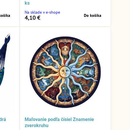
ks
Na sklade v e-shope
košíka
Do košíka
4,10 €
drá
Maľovanie podľa čísiel Znamenie
zverokruhu