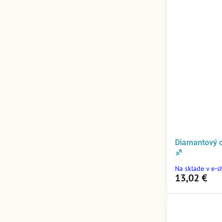
Diamantový 
♐
Na sklade v e-
13,02 €