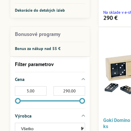
Dekorácie do detských izieb
Na sklade v e-
290 €
Bonusové programy
Bonus za nákup nad 55 €
Filter parametrov
Cena
Od:
Do:
Výrobca
Goki Domino 
ks