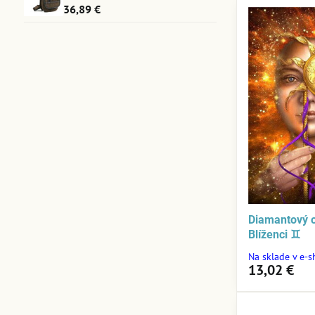
36,89 €
Diamantový 
Blíženci ♊
Na sklade v e-
13,02 €