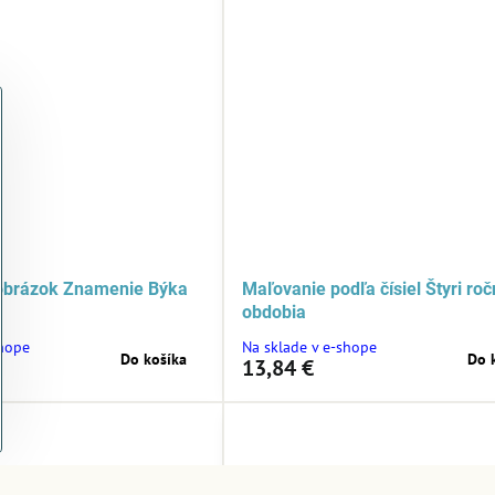
obrázok Znamenie Býka
Maľovanie podľa čísiel Štyri ro
obdobia
shope
Na sklade v e-shope
Do košíka
Do 
13,84 €