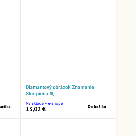
Diamantový obrázok Znamenie
Škorpióna ♏
Na sklade v e-shope
košíka
Do košíka
13,02 €