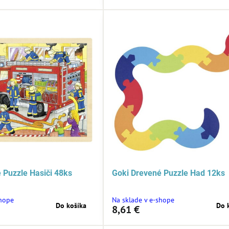
 Puzzle Hasiči 48ks
Goki Drevené Puzzle Had 12ks
shope
Na sklade v e-shope
Do košíka
Do 
8,61 €