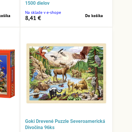
1500 dielov
Na sklade v e-shope
košíka
Do košíka
8,41 €
Goki Drevené Puzzle Severoamerická
Divočina 96ks