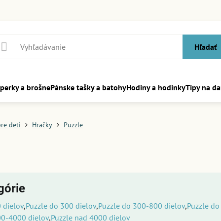
Hľadať
perky a brošne
Pánske tašky a batohy
Hodiny a hodinky
Tipy na da
re deti
Hračky
Puzzle
górie
 dielov
Puzzle do 300 dielov
Puzzle do 300-800 dielov
Puzzle do
00-4000 dielov
Puzzle nad 4000 dielov