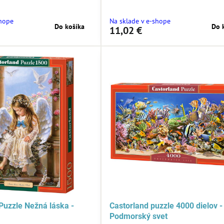
shope
Na sklade v e-shope
Do košíka
Do 
11,02 €
 Puzzle Nežná láska -
Castorland puzzle 4000 dielov -
Podmorský svet