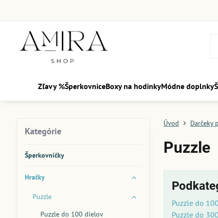
Zľavy %
Šperkovnice
Boxy na hodinky
Módne doplnky
Š
Úvod
Darčeky p
Kategórie
Puzzle
Šperkovničky
Hračky
Podkate
Puzzle
Puzzle do 100
Puzzle do 100 dielov
Puzzle do 30