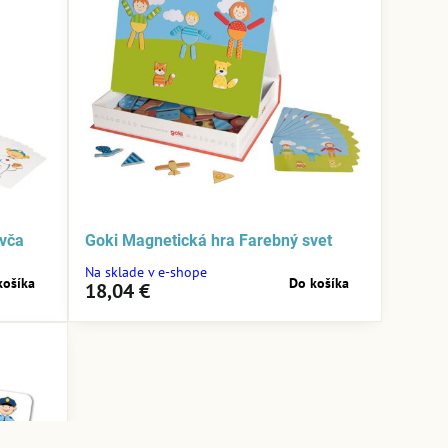
evča
Goki Magnetická hra Farebný svet
Na sklade v e-shope
košíka
Do košíka
18,04 €