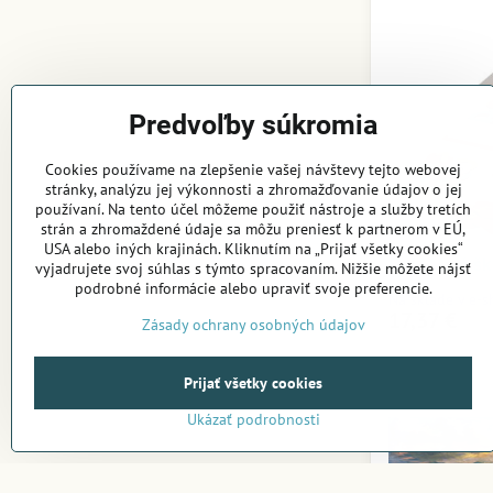
Predvoľby súkromia
Cookies používame na zlepšenie vašej návštevy tejto webovej
stránky, analýzu jej výkonnosti a zhromažďovanie údajov o jej
používaní. Na tento účel môžeme použiť nástroje a služby tretích
strán a zhromaždené údaje sa môžu preniesť k partnerom v EÚ,
USA alebo iných krajinách. Kliknutím na „Prijať všetky cookies“
Goki Malá šk
vyjadrujete svoj súhlas s týmto spracovaním. Nižšie môžete nájsť
podrobné informácie alebo upraviť svoje preferencie.
Na sklade v e-
17,37 €
Zásady ochrany osobných údajov
Prijať všetky cookies
Ukázať podrobnosti