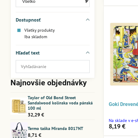
Dostupnosť
Všetky produkty
Iba skladom
Hľadať text
Prehľadať
výsledky
filtra
Najnovšie objednávky
fulltextom
Taylor of Old Bond Street
Sandalwood kolínska voda pánská
Goki Drevené
100 ml
32,29 €
Na sklade v e-
8,19 €
Termo taška Miranda 8017NT
8,71 €