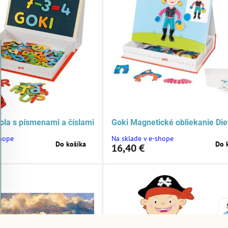
ola s písmenami a číslami
Goki Magnetické obliekanie Di
shope
Na sklade v e-shope
Do košíka
Do 
16,40 €