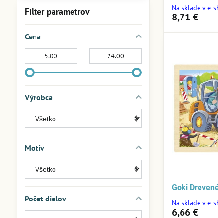
Na sklade v e-
Filter parametrov
8,71 €
Cena
Od:
Do:
Výrobca
Motív
Goki Drevené
Počet dielov
Na sklade v e-
6,66 €