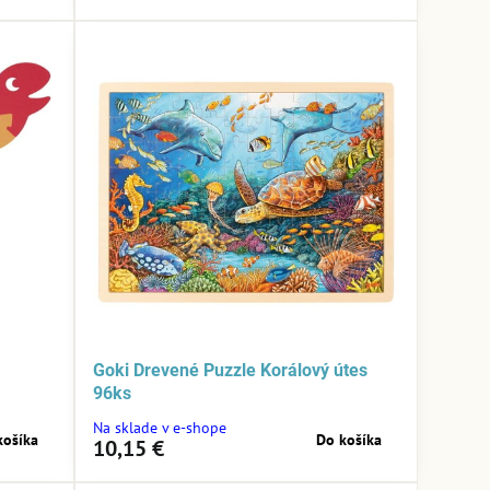
Goki Drevené Puzzle Korálový útes
96ks
Na sklade v e-shope
košíka
Do košíka
10,15 €