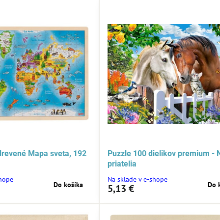
drevené Mapa sveta, 192
Puzzle 100 dielikov premium - N
priatelia
shope
Na sklade v e-shope
Do košíka
Do 
5,13 €