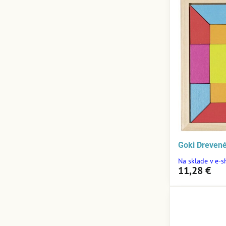
Goki Dreven
Na sklade v e-
11,28 €