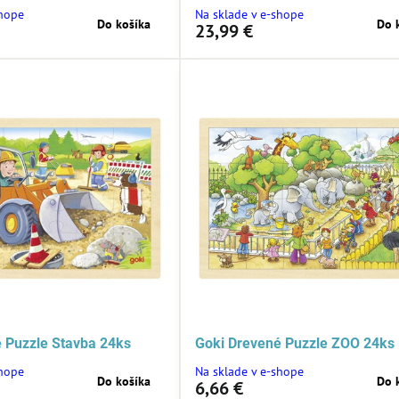
shope
Na sklade v e-shope
Do košíka
Do 
23,99 €
 Puzzle Stavba 24ks
Goki Drevené Puzzle ZOO 24ks
shope
Na sklade v e-shope
Do košíka
Do 
6,66 €