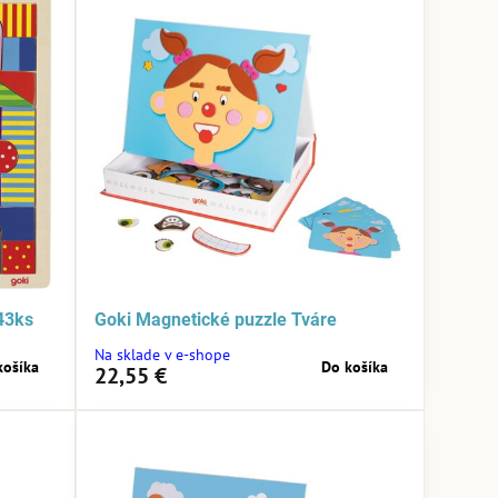
43ks
Goki Magnetické puzzle Tváre
Na sklade v e-shope
košíka
Do košíka
22,55 €