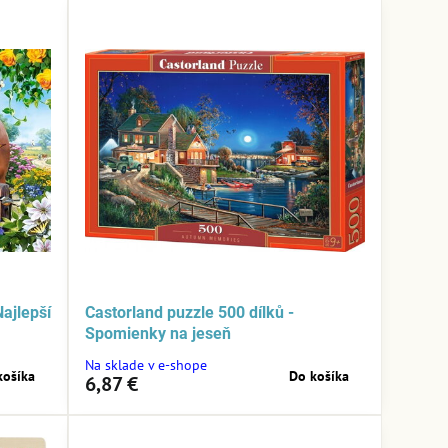
ajlepší
Castorland puzzle 500 dílků -
Spomienky na jeseň
Na sklade v e-shope
košíka
Do košíka
6,87 €