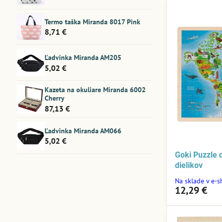
Termo taška Miranda 8017 Pink
8,71 €
Ľadvinka Miranda AM205
5,02 €
Kazeta na okuliare Miranda 6002
Cherry
87,13 €
Ľadvinka Miranda AM066
5,02 €
Goki Puzzle 
dielikov
Na sklade v e-
12,29 €