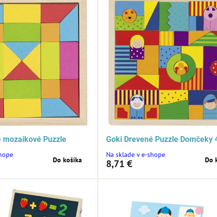
é mozaikové Puzzle
Goki Drevené Puzzle Domčeky 
shope
Na sklade v e-shope
Do košíka
Do 
8,71 €