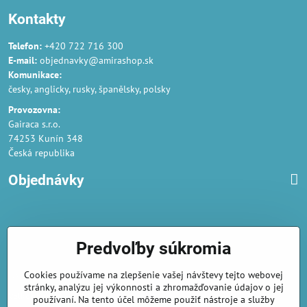
Kontakty
Telefon:
+420 722 716 300
E-mail:
objednavky@amirashop.sk
Komunikace:
česky, anglicky, rusky, španělsky, polsky
Provozovna:
Gairaca s.r.o.
74253 Kunín 348
Česká republika
Objednávky
Obchodné podmienky
Predvoľby súkromia
Podmienky ochrany osobných údajov
Cookies používame na zlepšenie vašej návštevy tejto webovej
Náklady na dodání a doba dodání
stránky, analýzu jej výkonnosti a zhromažďovanie údajov o jej
Veľkoobchod
- značka Gaira®
používaní. Na tento účel môžeme použiť nástroje a služby