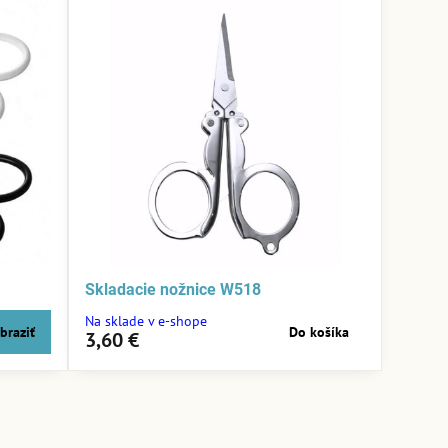
Skladacie nožnice W518
Na sklade v e-shope
braziť
Do košíka
3,60 €