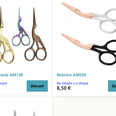
ívacie AM198
Nožnice AM058
shope
Na sklade v e-shope
Zobraziť
Zo
8,50 €