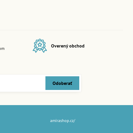
Overený obchod
dom
Odoberať
amirashop.cz/