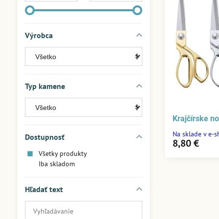
Výrobca
Typ kamene
Krajčírske n
Na sklade v e-
Dostupnosť
8,80 €
Všetky produkty
Iba skladom
Hľadať text
Prehľadať
výsledky