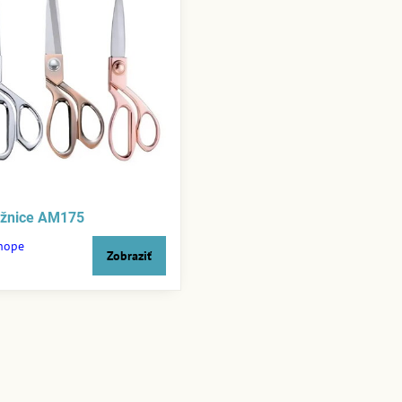
ožnice AM175
shope
Zobraziť