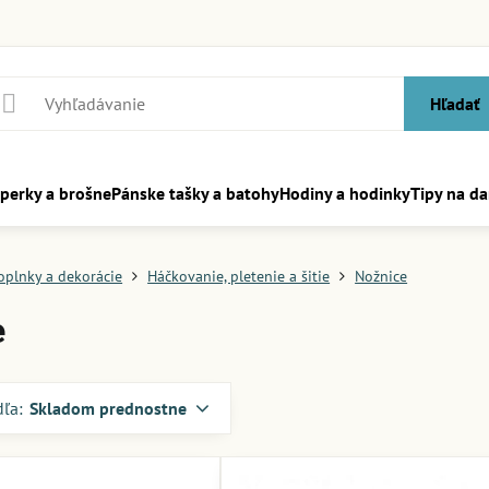
Hľadať
perky a brošne
Pánske tašky a batohy
Hodiny a hodinky
Tipy na da
oplnky a dekorácie
Háčkovanie, pletenie a šitie
Nožnice
e
dľa:
Skladom prednostne