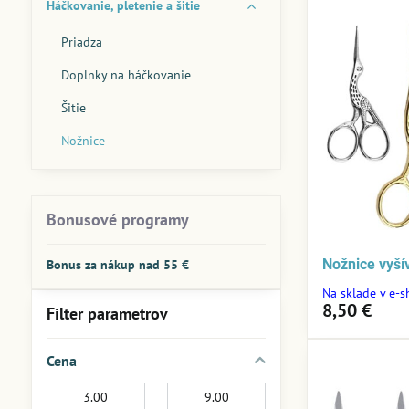
Háčkovanie, pletenie a šitie
Priadza
Doplnky na háčkovanie
Šitie
Nožnice
Bonusové programy
Nožnice vyš
Bonus za nákup nad 55 €
Na sklade v e-
8,50 €
Filter parametrov
Cena
Od:
Do: