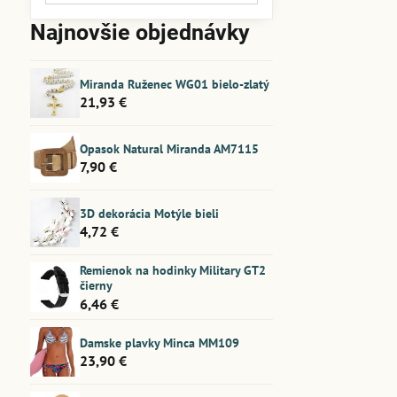
filtra
Najnovšie objednávky
fulltextom
Miranda Ruženec WG01 bielo-zlatý
21,93 €
Opasok Natural Miranda AM7115
7,90 €
3D dekorácia Motýle bieli
4,72 €
Remienok na hodinky Military GT2
čierny
6,46 €
Damske plavky Minca MM109
23,90 €