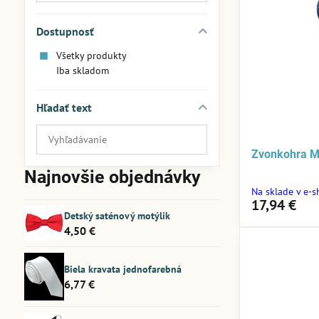
Dostupnosť
Všetky produkty
Iba skladom
Hľadať text
Prehľadať
výsledky
Zvonkohra M
filtra
Najnovšie objednávky
fulltextom
Na sklade v e-
17,94 €
Detský saténový motýlik
4,50 €
Biela kravata jednofarebná
6,77 €