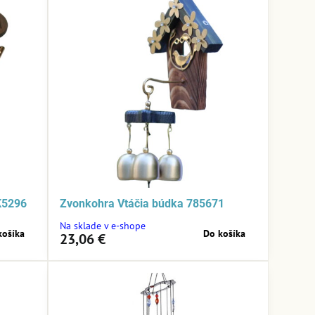
K5296
Zvonkohra Vtáčia búdka 785671
Na sklade v e-shope
košíka
Do košíka
23,06 €