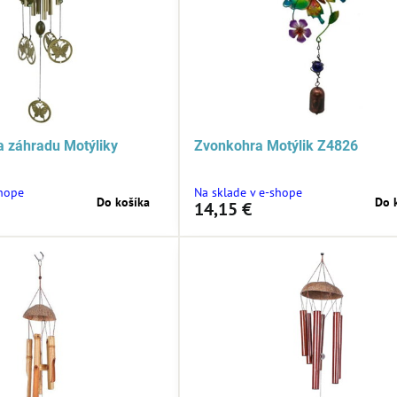
 záhradu Motýliky
Zvonkohra Motýlik Z4826
shope
Na sklade v e-shope
Do košíka
Do 
14,15 €