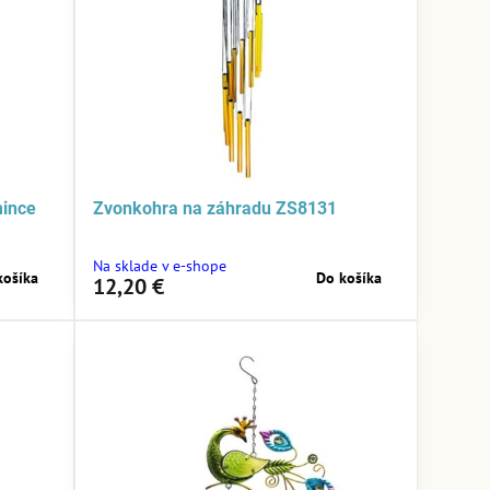
mince
Zvonkohra na záhradu ZS8131
Na sklade v e-shope
košíka
Do košíka
12,20 €