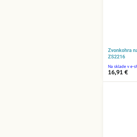
Zvonkohra na
ZS2216
Na sklade v e-
16,91 €