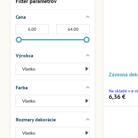
Filter parametrov
Cena
Od:
Do:
Výrobca
Závesná dek
Farba
Na sklade v e-
6,36 €
Rozmery dekorácie