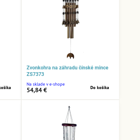
Zvonkohra na záhradu čínské mince
ZS7373
Na sklade v e-shope
košíka
Do košíka
54,84 €