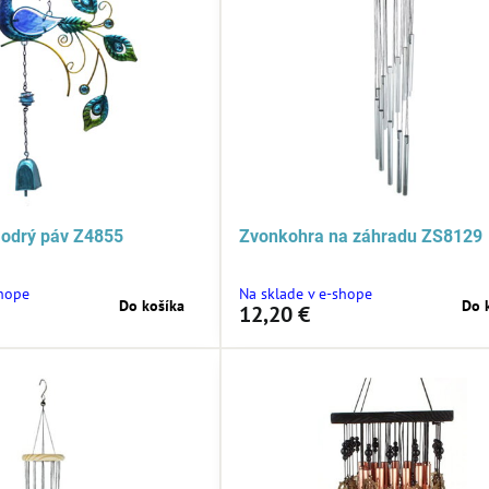
odrý páv Z4855
Zvonkohra na záhradu ZS8129
shope
Na sklade v e-shope
Do košíka
Do 
12,20 €