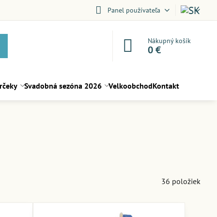
Panel používateľa
Nákupný košík
0 €
rčeky
Svadobná sezóna 2026
Velkoobchod
Kontakt
36
položiek