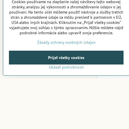
Cookies používame na zlepšenie vašej návštevy tejto webovej
stránky, analýzu jej výkonnosti a zhromažďovanie údajov o jej
používaní. Na tento účel môžeme použiť nástroje a služby tretích
strán a zhromaždené údaje sa môžu preniesť k partnerom v EÚ,
USA alebo iných krajinách. Kliknutím na „Prijať všetky cookies“
Zvonkohra n
vyjadrujete svoj súhlas s týmto spracovaním. Nižšie môžete nájsť
podrobné informácie alebo upraviť svoje preferencie.
Na sklade v e-
13,33 €
Zásady ochrany osobných údajov
Prijať všetky cookies
Ukázať podrobnosti