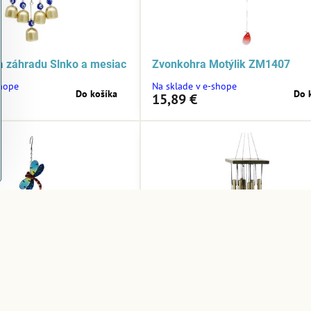
a záhradu Slnko a mesiac
Zvonkohra Motýlik ZM1407
shope
Na sklade v e-shope
Do košíka
Do 
15,89 €