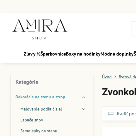
Zľavy %
Šperkovnice
Boxy na hodinky
Módne doplnky
Š
Úvod
Bytové d
Kategórie
Zvonko
Dekorácie na stenu a strop
Maľovanie podľa čísiel
Radiť po
Lapače snov
Samolepky na stenu