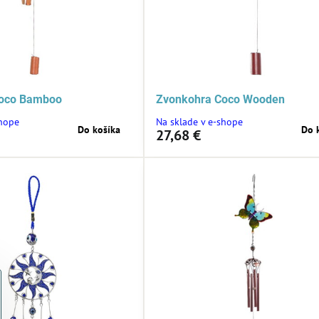
Coco Bamboo
Zvonkohra Coco Wooden
shope
Na sklade v e-shope
Do košíka
Do 
27,68 €