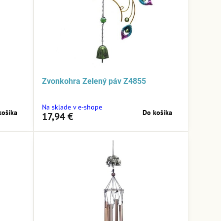
Zvonkohra Zelený páv Z4855
Na sklade v e-shope
košíka
Do košíka
17,94 €