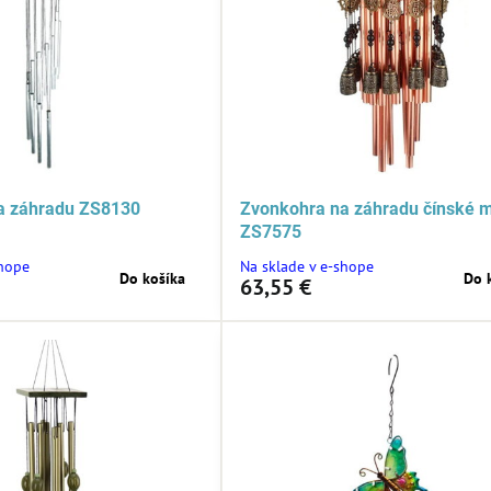
a záhradu ZS8130
Zvonkohra na záhradu čínské 
ZS7575
shope
Na sklade v e-shope
Do košíka
Do 
63,55 €