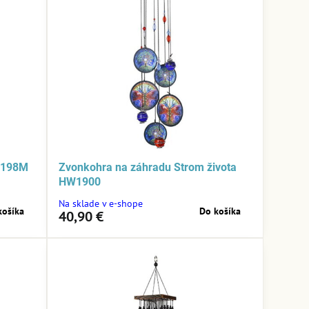
1198M
Zvonkohra na záhradu Strom života
HW1900
Na sklade v e-shope
košíka
Do košíka
40,90 €