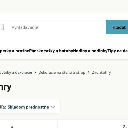
Hľadať
perky a brošne
Pánske tašky a batohy
Hodiny a hodinky
Tipy na da
oplnky a dekorácie
Dekorácie na stenu a strop
Zvonkohry
hry
dľa:
Skladom prednostne