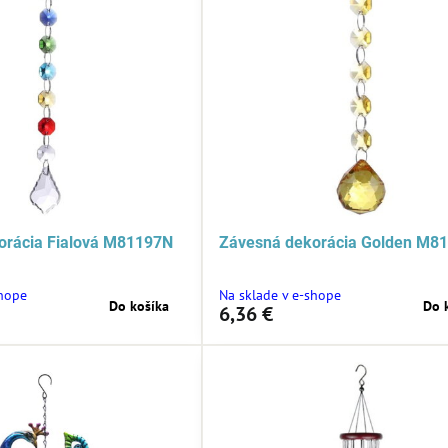
orácia Fialová M81197N
Závesná dekorácia Golden M8
shope
Na sklade v e-shope
Do košíka
Do 
6,36 €