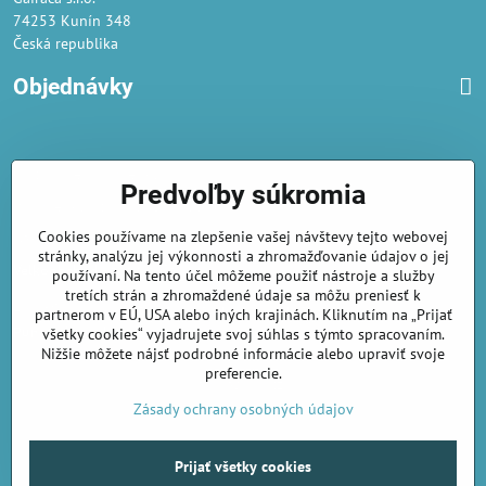
74253 Kunín 348
Česká republika
Objednávky
Obchodné podmienky
Predvoľby súkromia
Podmienky ochrany osobných údajov
Cookies používame na zlepšenie vašej návštevy tejto webovej
Náklady na dodání a doba dodání
stránky, analýzu jej výkonnosti a zhromažďovanie údajov o jej
Veľkoobchod
- značka Gaira®
používaní. Na tento účel môžeme použiť nástroje a služby
tretích strán a zhromaždené údaje sa môžu preniesť k
AmiraShop je registrovaný na Puncovom úrade.
partnerom v EÚ, USA alebo iných krajinách. Kliknutím na „Prijať
Puncové značky
sú k nahliadnut
tu
.
všetky cookies“ vyjadrujete svoj súhlas s týmto spracovaním.
Nižšie môžete nájsť podrobné informácie alebo upraviť svoje
preferencie.
amirashop.cz/
Zásady ochrany osobných údajov
Prijať všetky cookies
©
2026
Copyright