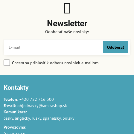
Newsletter
Odoberať naše novinky:
Odoberať
Chcem sa prihlásiť k odberu noviniek e-mailom
Kontakty
Telefon:
+420 722 716 300
E-mail:
objednavky@amirashop.sk
Komunikace:
česky, anglicky, rusky, španělsky, polsky
Provozovna:
Gairaca s.r.o.