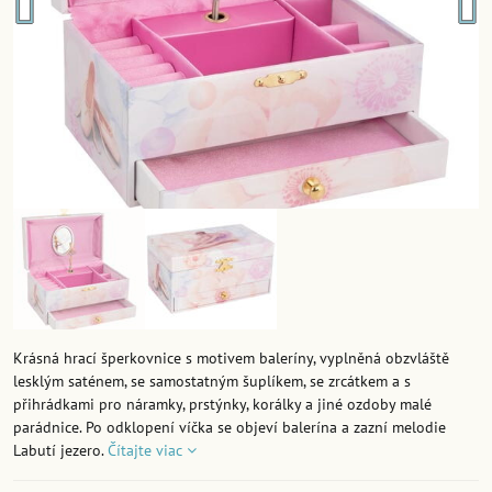
Krásná hrací šperkovnice s motivem baleríny, vyplněná obzvláště
lesklým saténem, se samostatným šuplíkem, se zrcátkem a s
přihrádkami pro náramky, prstýnky, korálky a jiné ozdoby malé
parádnice. Po odklopení víčka se objeví balerína a zazní melodie
Labutí jezero.
Čítajte viac