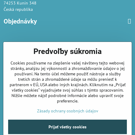
74253 Kunín 348
Česká republika
Objednávky
Obchodné podmienky
Predvoľby súkromia
Podmienky ochrany osobných údajov
Cookies používame na zlepšenie vašej návštevy tejto webovej
Náklady na dodání a doba dodání
stránky, analýzu jej výkonnosti a zhromažďovanie údajov o jej
Veľkoobchod
- značka Gaira®
používaní. Na tento účel môžeme použiť nástroje a služby
tretích strán a zhromaždené údaje sa môžu preniesť k
AmiraShop je registrovaný na Puncovom úrade.
partnerom v EÚ, USA alebo iných krajinách. Kliknutím na „Prijať
Puncové značky
sú k nahliadnut
tu
.
všetky cookies“ vyjadrujete svoj súhlas s týmto spracovaním.
Nižšie môžete nájsť podrobné informácie alebo upraviť svoje
preferencie.
amirashop.cz/
Zásady ochrany osobných údajov
Prijať všetky cookies
©
2026
Copyright
Predvoľby súkromia
Zásady ochrany osobných údajov