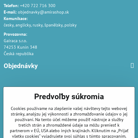
Telefon:
+420 722 716 300
E-mail:
objednavky@amirashop.sk
Komunikace:
česky, anglicky, rusky, španělsky, polsky
Provozovna:
Gairaca s.r.o.
74253 Kunín 348
Česká republika
Objednávky
Obchodné podmienky
Predvoľby súkromia
Podmienky ochrany osobných údajov
Cookies používame na zlepšenie vašej návštevy tejto webovej
Náklady na dodání a doba dodání
stránky, analýzu jej výkonnosti a zhromažďovanie údajov o jej
Veľkoobchod
- značka Gaira®
používaní. Na tento účel môžeme použiť nástroje a služby
tretích strán a zhromaždené údaje sa môžu preniesť k
AmiraShop je registrovaný na Puncovom úrade.
partnerom v EÚ, USA alebo iných krajinách. Kliknutím na „Prijať
Puncové značky
sú k nahliadnut
tu
.
všetky cookies“ vyjadrujete svoj súhlas s týmto spracovaním.