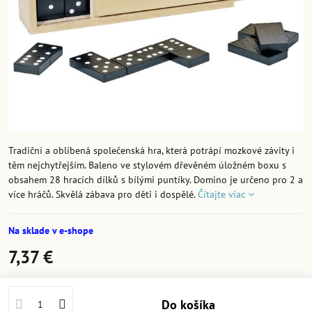
Tradiční a oblíbená společenská hra, která potrápí mozkové závity i
těm nejchytřejším. Baleno ve stylovém dřevěném úložném boxu s
obsahem 28 hracích dílků s bílými puntíky. Domino je určeno pro 2 a
více hráčů. Skvělá zábava pro děti i dospělé.
Čítajte viac
Na sklade v e-shope
7,37 €
Do košíka