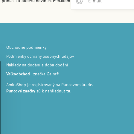
 prihlásiť k odberu noviniek e-mailom
Obchodné podmienky
Podmienky ochrany osobných údajov
Náklady na dodání a doba dodání
Veľkoobchod
- značka Gaira®
AmiraShop je registrovaný na Puncovom úrade.
Puncové značky
sú k nahliadnut
tu
.