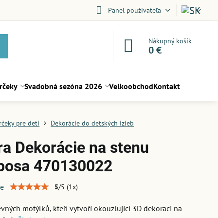
Panel používateľa
Nákupný košík
0 €
rčeky
Svadobná sezóna 2026
Velkoobchod
Kontakt
rčeky pre deti
Dekorácie do detských izieb
a Dekorácie na stenu
posa 470130022
ie
5
/
5
(
1
x)
vných motýlků, kteří vytvoří okouzlující 3D dekoraci na