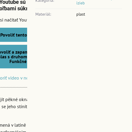
Kategória:
Youtube sú blokované
izieb
oľbami súkromia
Materiál:
plast
 si načítať Youtube video?
Povoliť tentokrát
ovoliť a zapamätať -
las s druhom cookie:
Funkčné
oriť video v novom okne
ít pěkné okna stínítko na
se jeho stínítko velmi
ná v latině "stín". Od té