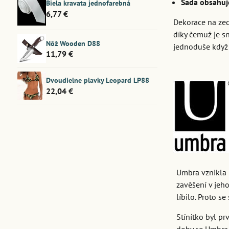
Sada obsahuj
Biela kravata jednofarebná
6,77 €
Dekorace na zeď
díky čemuž je s
Nôž Wooden D88
jednoduše když 
11,79 €
Dvoudielne plavky Leopard LP88
22,04 €
Umbra vznikla 
zavěšení v jeh
líbilo. Proto s
Stínítko byl pr