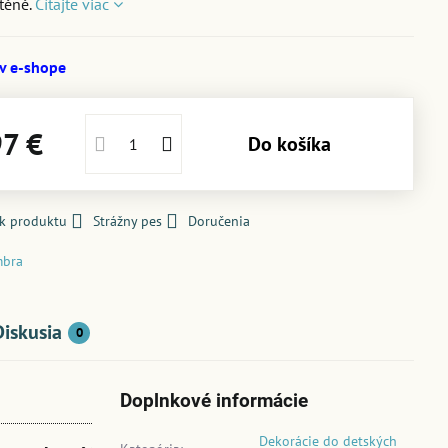
stěně.
Čítajte viac
 v e-shope
97 €
Do košíka
 k produktu
Strážny pes
Doručenia
bra
Diskusia
0
Doplnkové informácie
Dekorácie do detských