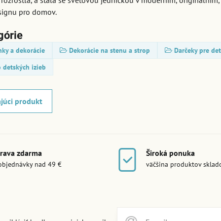
rozrostla, a stala se světovou jedničkou v moderním, originálním
ignu pro domov.
górie
nky a dekorácie
Dekorácie na stenu a strop
Darčeky pre det
 detských izieb
júci produkt
rava zdarma
Široká ponuka
objednávky nad 49 €
väčšina produktov skla