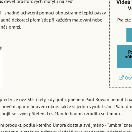
e:
devět prostorových motýlů na zeď
Videá 
V
 - snadné uchycení pomocí oboustranné lepící pásky
nadné dekoraci přemístit při každém malování nebo
Prajete
nás omrzí.
P
súh
Otv
před více než 30-ti lety, kdy grafik jménem Paul Rowan nemohl naj
o novém apartmánovém okně. Takže si jedno vyrobil sám. Přátelům 
e spojil se svým přítelem Les Mandelbaum a zrodila se Umbra ...
vní produkt, podle kterého Umbra dostala své jméno - "umbra" zname