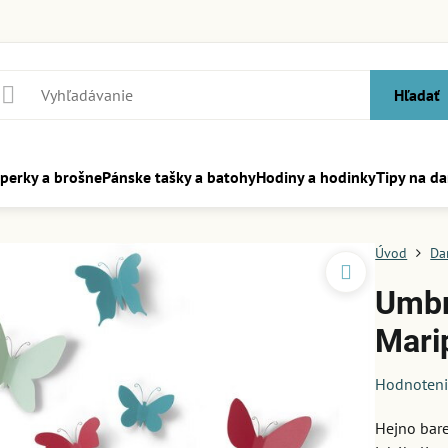
Hľadať
perky a brošne
Pánske tašky a batohy
Hodiny a hodinky
Tipy na da
Úvod
Da
Umbr
Mari
Hodnoten
Hejno bare