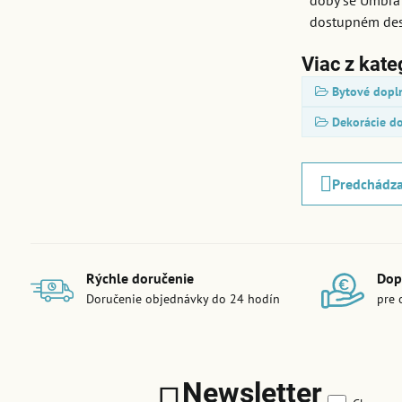
doby se Umbra 
dostupném des
Viac z kate
Bytové dopl
Dekorácie do
Predchádza
Rýchle doručenie
Dop
Doručenie objednávky do 24 hodín
pre 
Newsletter