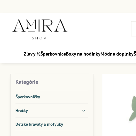
Zľavy %
Šperkovnice
Boxy na hodinky
Módne doplnky
Š
Kategórie
Šperkovničky
Hračky
Detské kravaty a motýliky