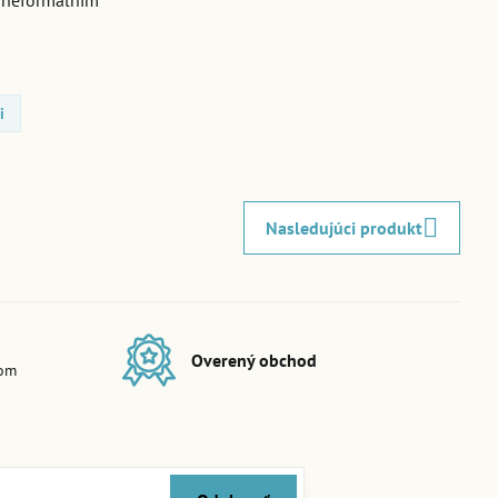
, neformálním a cenově
i
Nasledujúci produkt
Overený obchod
dom