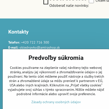
Chcem sa
Odoberať naše novinky:
Kontakty
Telefon:
+420 722 716 300
E-mail:
objednavky@amirashop.sk
Komunikace:
Predvoľby súkromia
česky, anglicky, rusky, španělsky, polsky
Provozovna:
Cookies používame na zlepšenie vašej návštevy tejto webovej
Gairaca s.r.o.
stránky, analýzu jej výkonnosti a zhromažďovanie údajov o jej
74253 Kunín 348
používaní. Na tento účel môžeme použiť nástroje a služby tretích
Česká republika
strán a zhromaždené údaje sa môžu preniesť k partnerom v EÚ,
USA alebo iných krajinách. Kliknutím na „Prijať všetky cookies“
vyjadrujete svoj súhlas s týmto spracovaním. Nižšie môžete nájsť
Objednávky
podrobné informácie alebo upraviť svoje preferencie.
Stav objednávky
Zásady ochrany osobných údajov