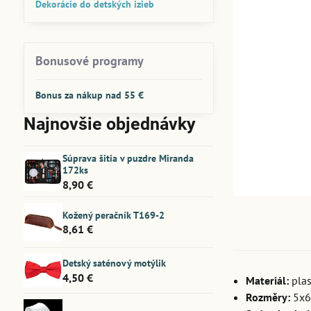
Dekorácie do detských izieb
Bonusové programy
Bonus za nákup nad 55 €
Najnovšie objednávky
Súprava šitia v puzdre Miranda
172ks
8,90 €
Kožený peračník T169-2
8,61 €
Detský saténový motýlik
4,50 €
Materiál:
plas
Rozměry:
5x6