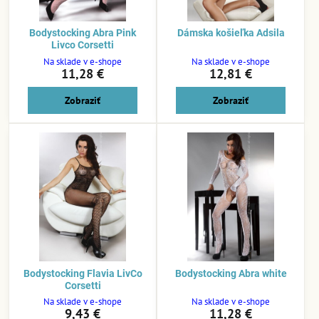
Bodystocking Abra Pink
Dámska košieľka Adsila
Livco Corsetti
Na sklade v e-shope
Na sklade v e-shope
11,28 €
12,81 €
Zobraziť
Zobraziť
Bodystocking Flavia LivCo
Bodystocking Abra white
Corsetti
Na sklade v e-shope
Na sklade v e-shope
9,43 €
11,28 €