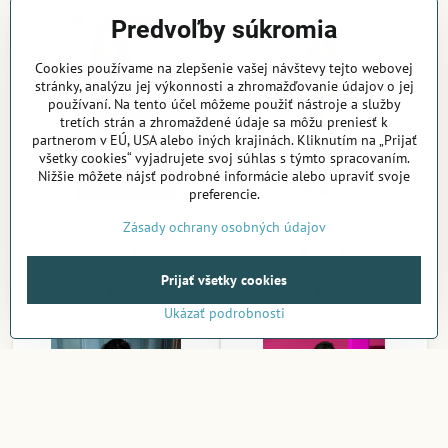
Predvoľby súkromia
Cookies používame na zlepšenie vašej návštevy tejto webovej
stránky, analýzu jej výkonnosti a zhromažďovanie údajov o jej
používaní. Na tento účel môžeme použiť nástroje a služby
tretích strán a zhromaždené údaje sa môžu preniesť k
partnerom v EÚ, USA alebo iných krajinách. Kliknutím na „Prijať
všetky cookies“ vyjadrujete svoj súhlas s týmto spracovaním.
Nižšie môžete nájsť podrobné informácie alebo upraviť svoje
preferencie.
Bodystocking 006 Catsuit
Bodystocking 143 Catsuit
Zásady ochrany osobných údajov
Na sklade v e-shope
Na sklade v e-shope
9,02 €
8,08 €
Prijať všetky cookies
Do košíka
Do košíka
Ukázať podrobnosti