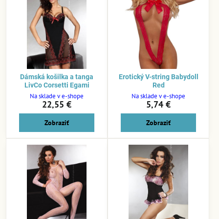
Dámská košilka a tanga
Erotický V-string Babydoll
LivCo Corsetti Egami
Red
Na sklade v e-shope
Na sklade v e-shope
22,55 €
5,74 €
Zobraziť
Zobraziť