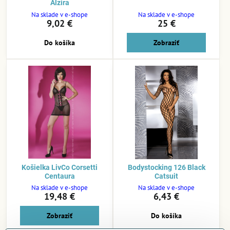
Alzira
Na sklade v e-shope
Na sklade v e-shope
9,02 €
25 €
Do košíka
Zobraziť
Košielka LivCo Corsetti
Bodystocking 126 Black
Centaura
Catsuit
Na sklade v e-shope
Na sklade v e-shope
19,48 €
6,43 €
Zobraziť
Do košíka