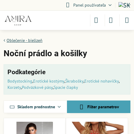
Panel používateľa
Oblečenie - bielizeň
Noční prádlo a košilky
Podkategórie
Bodystocking
Erotické kostýmy
Škrabošky
Erotické nohavičky
Korzety
Podväzkové pásy
Spacie čiapky
Skladom prednostne
Filter parametrov