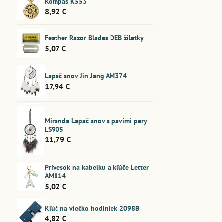
Kompas K553
8,92 €
Feather Razor Blades DEB žiletky
5,07 €
Lapač snov Jin Jang AM374
17,94 €
Miranda Lapač snov s pavími pery
LS905
11,79 €
Prívesok na kabelku a kľúče Letter
AM814
5,02 €
Kľúč na viečko hodiniek 2098B
4,82 €