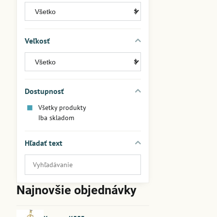
Veľkosť
Dostupnosť
Všetky produkty
Iba skladom
Hľadať text
Prehľadať
výsledky
filtra
Najnovšie objednávky
fulltextom