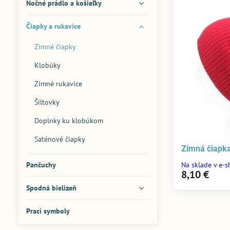
Nočné prádlo a košieľky
Čiapky a rukavice
Zimné čiapky
Klobúky
Zimné rukavice
Šiltovky
Doplnky ku klobúkom
Saténové čiapky
Zimná čiapk
Pančuchy
Na sklade v e-
8,10 €
Spodná bielizeň
Prací symboly