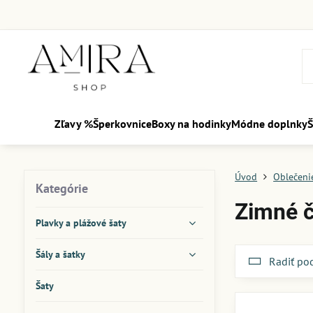
Zľavy %
Šperkovnice
Boxy na hodinky
Módne doplnky
Š
Úvod
Oblečenie
Kategórie
Zimné č
Plavky a plážové šaty
Šály a šatky
Radiť po
Šaty