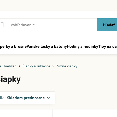
Hľadať
perky a brošne
Pánske tašky a batohy
Hodiny a hodinky
Tipy na da
 - bielizeň
Čiapky a rukavice
Zimné čiapky
iapky
dľa:
Skladom prednostne