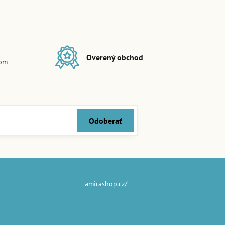
Overený obchod
dom
Odoberať
amirashop.cz/