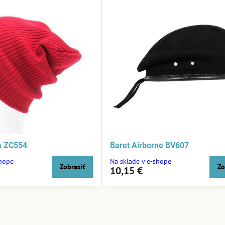
a ZC554
Baret Airborne BV607
shope
Na sklade v e-shope
Zobraziť
Zo
10,15 €