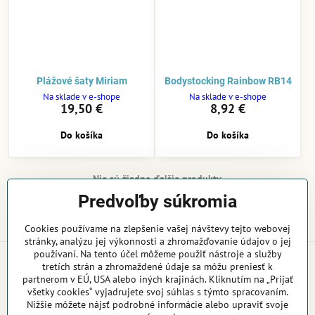
Plážové šaty Miriam
Bodystocking Rainbow RB14
Na sklade v e-shope
Na sklade v e-shope
19,50 €
8,92 €
Do košíka
Do košíka
Nie sú žiadne ďalšie produkty.
Predvoľby súkromia
1
2
Cookies používame na zlepšenie vašej návštevy tejto webovej
stránky, analýzu jej výkonnosti a zhromažďovanie údajov o jej
používaní. Na tento účel môžeme použiť nástroje a služby
Rýchle doručenie
tretích strán a zhromaždené údaje sa môžu preniesť k
Doručenie objednávky do 24 hodín
partnerom v EÚ, USA alebo iných krajinách. Kliknutím na „Prijať
všetky cookies“ vyjadrujete svoj súhlas s týmto spracovaním.
Doprava zdarma
Nižšie môžete nájsť podrobné informácie alebo upraviť svoje