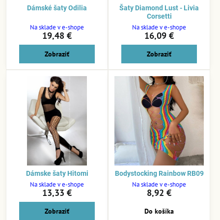
Dámské šaty Odilia
Šaty Diamond Lust - Livia
Corsetti
Na sklade v e-shope
Na sklade v e-shope
19,48 €
16,09 €
Zobraziť
Zobraziť
Dámske šaty Hitomi
Bodystocking Rainbow RB09
Na sklade v e-shope
Na sklade v e-shope
13,33 €
8,92 €
Zobraziť
Do košíka