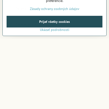
pre objednávky nad 49 €
preferencie.
Široká ponuka
Zásady ochrany osobných údajov
väčšina produktov skladom
Prijať všetky cookies
Overený obchod
Ukázať podrobnosti
Newsletter
Odoberať naše novinky:
Odoberať
Chcem sa prihlásiť k odberu noviniek e-mailom