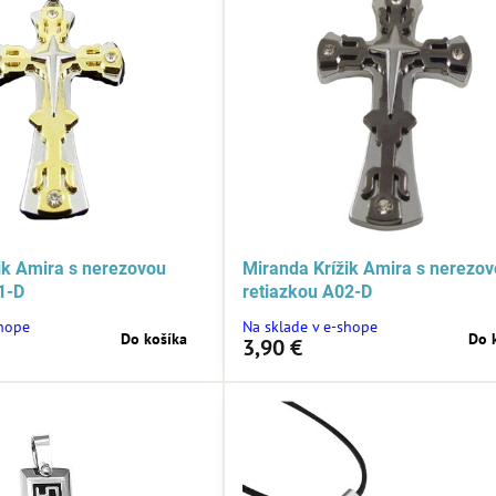
ik Amira s nerezovou
Miranda Krížik Amira s nerezo
1-D
retiazkou A02-D
shope
Na sklade v e-shope
Do košíka
Do 
3,90 €