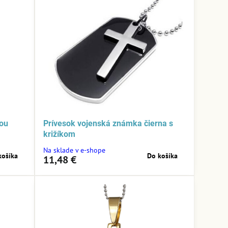
vou
Prívesok vojenská známka čierna s
križíkom
Na sklade v e-shope
košíka
Do košíka
11,48 €