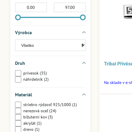
Od:
Do:
Výrobca
Druh
Tribal Přívě
prívesok (35)
náhrdelník (2)
Na sklade v e-
Materiál
striebro rýdzosť 925/1000 (1)
nerezová oceľ (24)
bižuterní kov (3)
akrylát (1)
drevo (1)