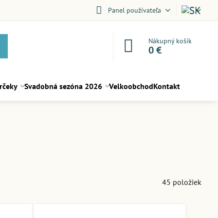
Panel používateľa
Nákupný košík
0 €
rčeky
Svadobná sezóna 2026
Velkoobchod
Kontakt
45
položiek