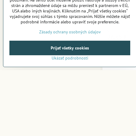
používaní. Na tento účel môžeme použiť nástroje a služby tretích
strán a zhromaždené údaje sa môžu preniesť k partnerom v EÚ,
USA alebo iných krajinách. Kliknutím na „Prijať všetky cookies“
Miranda Prí
vyjadrujete svoj súhlas s týmto spracovaním. Nižšie môžete nájsť
PN-879
podrobné informácie alebo upraviť svoje preferencie.
Na sklade v e-
Zásady ochrany osobných údajov
26,65 €
Prijať všetky cookies
Ukázať podrobnosti