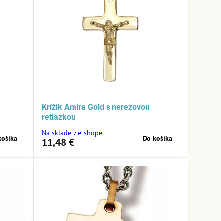
Krížik Amira Gold s nerezovou
retiazkou
Na sklade v e-shope
košíka
Do košíka
11,48 €