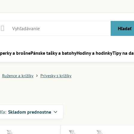
Hľadať
perky a brošne
Pánske tašky a batohy
Hodiny a hodinky
Tipy na da
Ružence a krížiky
Prívesky s križíky
dľa:
Skladom prednostne