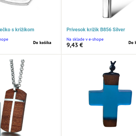
iečko s križíkom
Prívesok krížik B856 Silver
shope
Na sklade v e-shope
Do košíka
Do 
9,43 €