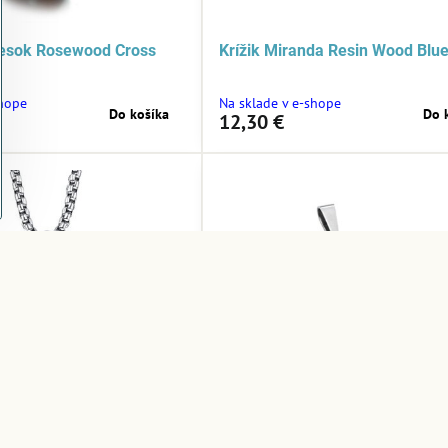
vesok Rosewood Cross
Krížik Miranda Resin Wood Blu
shope
Na sklade v e-shope
Do košíka
Do 
12,30 €