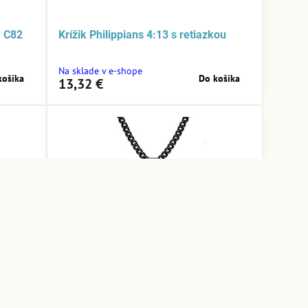
e C82
Krížik Philippians 4:13 s retiazkou
Na sklade v e-shope
košíka
Do košíka
13,32 €