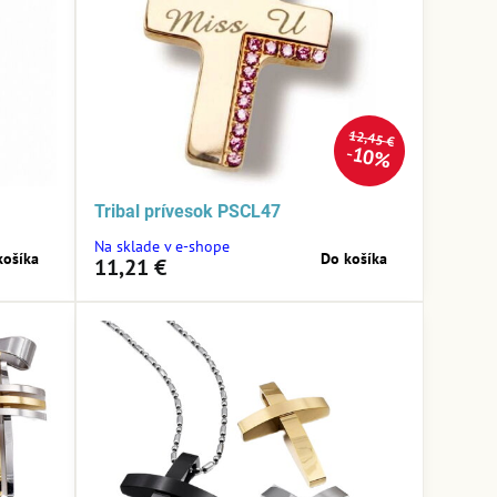
12,45 €
10%
Tribal prívesok PSCL47
Na sklade v e-shope
košíka
Do košíka
11,21 €