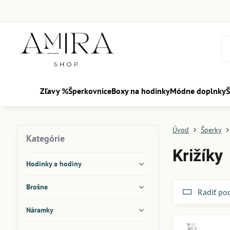
Zľavy %
Šperkovnice
Boxy na hodinky
Módne doplnky
Š
Úvod
Šperky
Kategórie
Križíky
Hodinky a hodiny
Brošne
Radiť po
Náramky