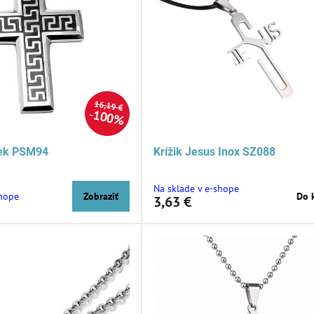
16,19 €
100%
sek PSM94
Krížik Jesus Inox SZ088
Na sklade v e-shope
shope
Zobraziť
Do 
3,63 €