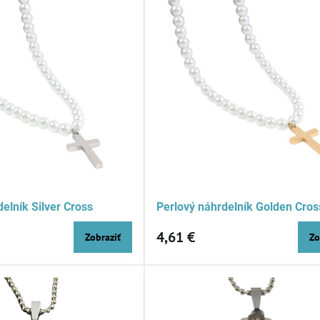
elník Silver Cross
Perlový náhrdelník Golden Cros
4,61 €
Zobraziť
Zo