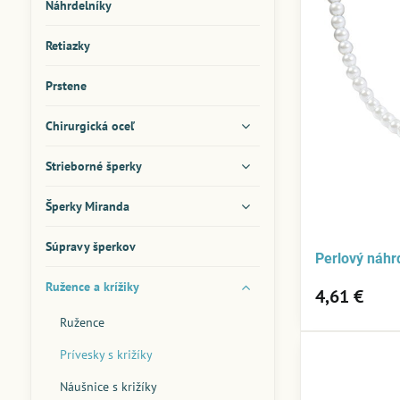
Náhrdelníky
Retiazky
Prstene
Chirurgická oceľ
Strieborné šperky
Šperky Miranda
Súpravy šperkov
Perlový náhrd
Ružence a krížiky
4,61 €
Ružence
Prívesky s križíky
Náušnice s križíky