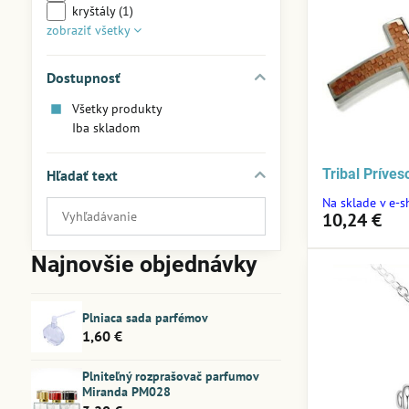
kryštály (1)
zobraziť všetky
Dostupnosť
Všetky produkty
Iba skladom
Tribal Príve
Hľadať text
Na sklade v e-
Prehľadať
10,24 €
výsledky
filtra
Najnovšie objednávky
fulltextom
Plniaca sada parfémov
1,60 €
Plniteľný rozprašovač parfumov
Miranda PM028