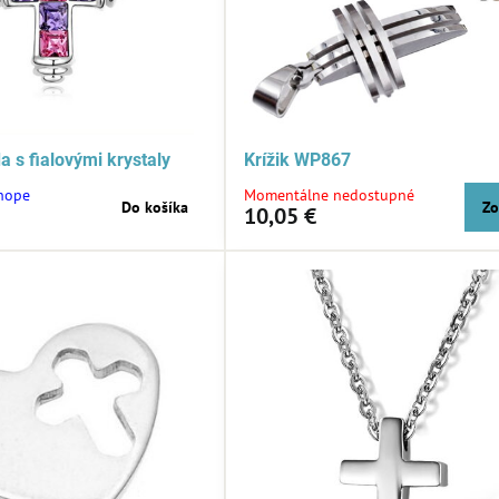
a s fialovými krystaly
Krížik WP867
shope
Momentálne nedostupné
Do košíka
Zo
10,05 €