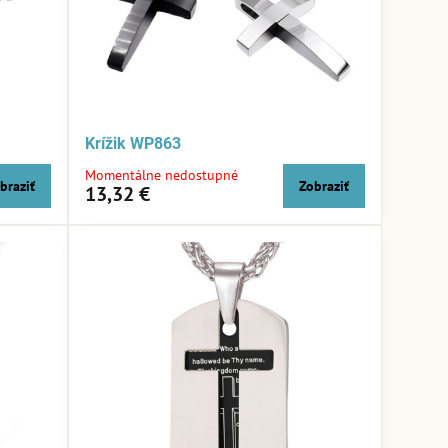
Krížik WP863
Momentálne nedostupné
braziť
Zobraziť
13,32 €