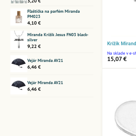
3,20 €
Fľaštička na parfém Miranda
PM023
4,10 €
Miranda Krížik Jesus FN03 black-
silver
Krížik Mirand
9,22 €
Na sklade v e-
15,07 €
Vejár Miranda AV21
6,46 €
Vejár Miranda AV21
6,46 €