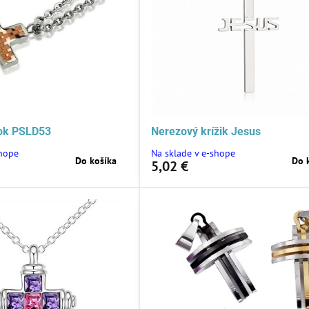
sok PSLD53
Nerezový krížik Jesus
shope
Na sklade v e-shope
Do košíka
Do 
5,02 €