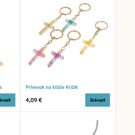
s
Prívesok na kľúče Krížik
4,09 €
braziť
Zobraziť