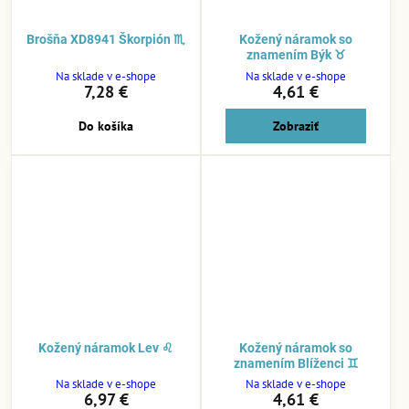
Brošňa XD8941 Škorpión ♏
Kožený náramok so
znamením Býk ♉
Na sklade v e-shope
Na sklade v e-shope
7,28 €
4,61 €
Do košíka
Zobraziť
Kožený náramok Lev ♌
Kožený náramok so
znamením Blíženci ♊
Na sklade v e-shope
Na sklade v e-shope
6,97 €
4,61 €