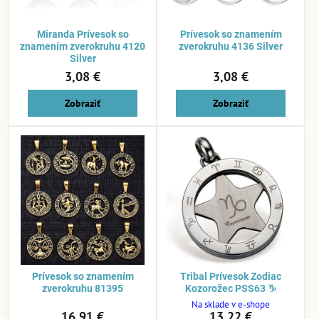
Miranda Prívesok so
Prívesok so znamením
znamením zverokruhu 4120
zverokruhu 4136 Silver
Silver
3,08 €
3,08 €
Zobraziť
Zobraziť
Prívesok so znamením
Tribal Prívesok Zodiac
zverokruhu 81395
Kozorožec PSS63 ♑
Na sklade v e-shope
16,91 €
13,22 €