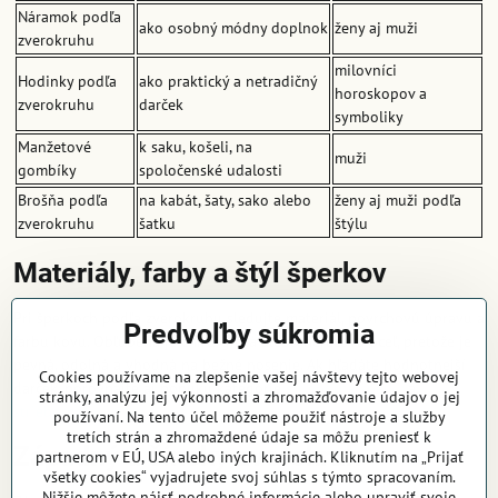
Náramok podľa
ako osobný módny doplnok
ženy aj muži
zverokruhu
milovníci
Hodinky podľa
ako praktický a netradičný
horoskopov a
zverokruhu
darček
symboliky
Manžetové
k saku, košeli, na
muži
gombíky
spoločenské udalosti
Brošňa podľa
na kabát, šaty, sako alebo
ženy aj muži podľa
zverokruhu
šatku
štýlu
Materiály, farby a štýl šperkov
Pri šperkoch podľa zverokruhu sledujte materiál, povrchovú úpravu a
Predvoľby súkromia
farbu kovu. Obľúbená je chirurgická alebo nerezová oceľ, pretože je
pevná, odolná a vhodná na bežné nosenie. Ak hľadáte hodnotnejší
Cookies používame na zlepšenie vašej návštevy tejto webovej
darček, porovnajte aj ponuku kategórie
strieborné šperky
a
stránky, analýzu jej výkonnosti a zhromažďovanie údajov o jej
strieborné prívesky
.
používaní. Na tento účel môžeme použiť nástroje a služby
tretích strán a zhromaždené údaje sa môžu preniesť k
Západný a čínsky zverokruh
partnerom v EÚ, USA alebo iných krajinách. Kliknutím na „Prijať
všetky cookies“ vyjadrujete svoj súhlas s týmto spracovaním.
Nižšie môžete nájsť podrobné informácie alebo upraviť svoje