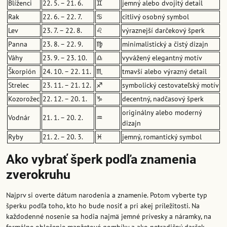
Blíženci
22. 5. – 21. 6.
♊
jemný alebo dvojitý detail
Rak
22. 6. – 22. 7.
♋
citlivý osobný symbol
Lev
23. 7. – 22. 8.
♌
výraznejší darčekový šperk
Panna
23. 8. – 22. 9.
♍
minimalistický a čistý dizajn
Váhy
23. 9. – 23. 10.
♎
vyvážený elegantný motív
Škorpión
24. 10. – 22. 11.
♏
tmavší alebo výrazný detail
Strelec
23. 11. – 21. 12.
♐
symbolický cestovateľský motív
Kozorožec
22. 12. – 20. 1.
♑
decentný, nadčasový šperk
originálny alebo moderný
Vodnár
21. 1. – 20. 2.
♒
dizajn
Ryby
21. 2. – 20. 3.
♓
jemný, romantický symbol
Ako vybrať šperk podľa znamenia
zverokruhu
Najprv si overte dátum narodenia a znamenie. Potom vyberte typ
šperku podľa toho, kto ho bude nosiť a pri akej príležitosti. Na
každodenné nosenie sa hodia najmä jemné prívesky a náramky, na
formálne oblečenie manžetové gombíky a ako netradičný darček