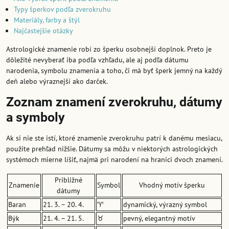
Typy šperkov podľa zverokruhu
Materiály, farby a štýl
Najčastejšie otázky
Astrologické znamenie robí zo šperku osobnejší doplnok. Preto je
dôležité nevyberať iba podľa vzhľadu, ale aj podľa dátumu
narodenia, symbolu znamenia a toho, či má byť šperk jemný na každý
deň alebo výraznejší ako darček.
Zoznam znamení zverokruhu, dátumy
a symboly
Ak si nie ste istí, ktoré znamenie zverokruhu patrí k danému mesiacu,
použite prehľad nižšie. Dátumy sa môžu v niektorých astrologických
systémoch mierne líšiť, najmä pri narodení na hranici dvoch znamení.
Približné
Znamenie
Symbol
Vhodný motív šperku
dátumy
Baran
21. 3. – 20. 4.
♈
dynamický, výrazný symbol
Býk
21. 4. – 21. 5.
♉
pevný, elegantný motív