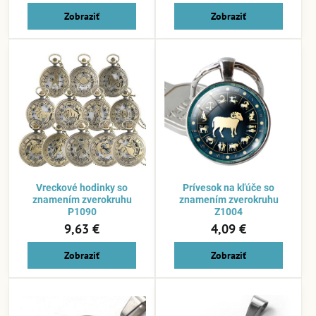
Zobraziť
Zobraziť
Vreckové hodinky so
Prívesok na kľúče so
znamením zverokruhu
znamením zverokruhu
P1090
Z1004
9,63 €
4,09 €
Zobraziť
Zobraziť