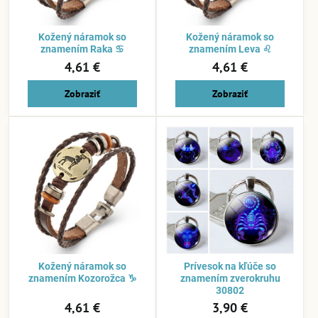
Kožený náramok so
Kožený náramok so
znamením Raka ♋
znamením Leva ♌
4,61 €
4,61 €
Zobraziť
Zobraziť
Kožený náramok so
Prívesok na kľúče so
znamením Kozorožca ♑
znamením zverokruhu
30802
4,61 €
3,90 €