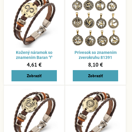
Kožený náramok so
Prívesok so znamením
znamením Baran ♈
zverokruhu 81391
4,61 €
8,10 €
Zobraziť
Zobraziť