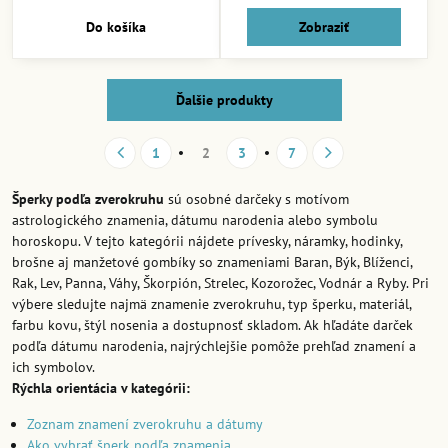
Do košíka
Zobraziť
Ďalšie produkty
1
2
3
7
Šperky podľa zverokruhu
sú osobné darčeky s motívom
astrologického znamenia, dátumu narodenia alebo symbolu
horoskopu. V tejto kategórii nájdete prívesky, náramky, hodinky,
brošne aj manžetové gombíky so znameniami Baran, Býk, Blíženci,
Rak, Lev, Panna, Váhy, Škorpión, Strelec, Kozorožec, Vodnár a Ryby. Pri
výbere sledujte najmä znamenie zverokruhu, typ šperku, materiál,
farbu kovu, štýl nosenia a dostupnosť skladom. Ak hľadáte darček
podľa dátumu narodenia, najrýchlejšie pomôže prehľad znamení a
ich symbolov.
Rýchla orientácia v kategórii:
Zoznam znamení zverokruhu a dátumy
Ako vybrať šperk podľa znamenia