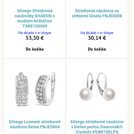
Silvego Strieborné
Strieborné náušnice so
náušničky SHARON s
zirkónmi Gisela FNJE0008
modrým krištáľom
TXRE100009
Na sklade v e-shope
Na sklade v e-shope
53,50 €
30,14 €
Do košíka
Do košíka
Silvego Luxusné strieborné
Silvego strieborné náušnice
náušnice Reina FNJE0864
s bielou perlou Swarovski®
Crystals VSW018ELPS