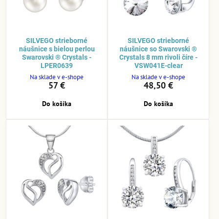
SILVEGO strieborné
SILVEGO strieborné
náušnice s bielou perlou
náušnice so Swarovski ®
Swarovski ® Crystals -
Crystals 8 mm rivoli číre -
LPER0639
VSW041E-clear
Na sklade v e-shope
Na sklade v e-shope
57 €
48,50 €
Do košíka
Do košíka