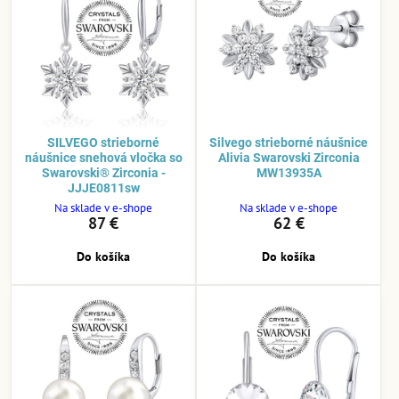
SILVEGO strieborné
Silvego strieborné náušnice
náušnice snehová vločka so
Alivia Swarovski Zirconia
Swarovski® Zirconia -
MW13935A
JJJE0811sw
Na sklade v e-shope
Na sklade v e-shope
87 €
62 €
Do košíka
Do košíka