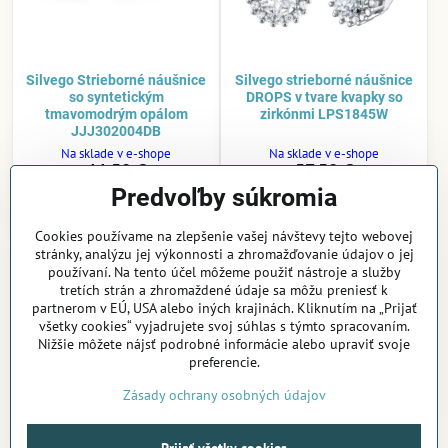
Silvego Strieborné náušnice
Silvego strieborné náušnice
so syntetickým
DROPS v tvare kvapky so
tmavomodrým opálom
zirkónmi LPS1845W
JJJ302004DB
Na sklade v e-shope
Na sklade v e-shope
44,50 €
57,50 €
Predvoľby súkromia
Do košíka
Do košíka
Cookies používame na zlepšenie vašej návštevy tejto webovej
stránky, analýzu jej výkonnosti a zhromažďovanie údajov o jej
používaní. Na tento účel môžeme použiť nástroje a služby
tretích strán a zhromaždené údaje sa môžu preniesť k
partnerom v EÚ, USA alebo iných krajinách. Kliknutím na „Prijať
všetky cookies“ vyjadrujete svoj súhlas s týmto spracovaním.
Nižšie môžete nájsť podrobné informácie alebo upraviť svoje
preferencie.
Zásady ochrany osobných údajov