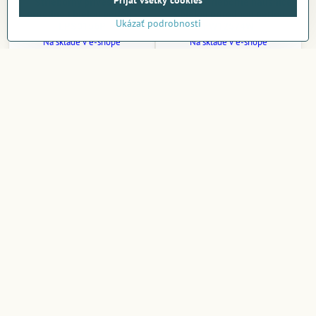
Prijať všetky cookies
Strieborný prívesok s
Silvego Strieborné náušnice
prírodnou bielou perlou -
s bielou prírodnou perlou
Ukázať podrobnosti
LPS0156P
FW12574W
Na sklade v e-shope
Na sklade v e-shope
41,50 €
78,50 €
Do košíka
Do košíka
Silvego strieborné náušnice
Silvego strieborné náušnice
s pravou bielou perlou
srdce s modrým syntetickým
LPS0156A
opálom LPS0857B
Na sklade v e-shope
Na sklade v e-shope
55,30 €
48,50 €