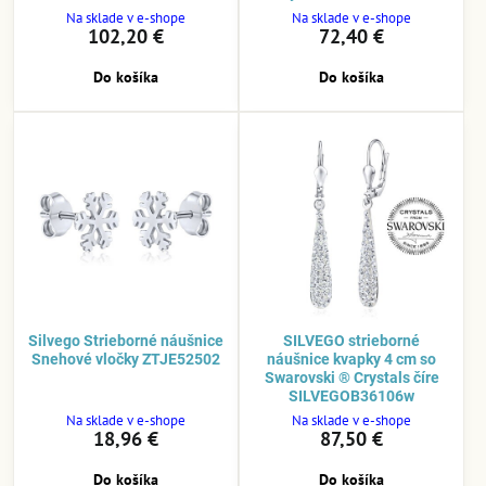
Na sklade v e-shope
Na sklade v e-shope
102,20 €
72,40 €
Do košíka
Do košíka
Silvego Strieborné náušnice
SILVEGO strieborné
Snehové vločky ZTJE52502
náušnice kvapky 4 cm so
Swarovski ® Crystals číre
SILVEGOB36106w
Na sklade v e-shope
Na sklade v e-shope
18,96 €
87,50 €
Do košíka
Do košíka