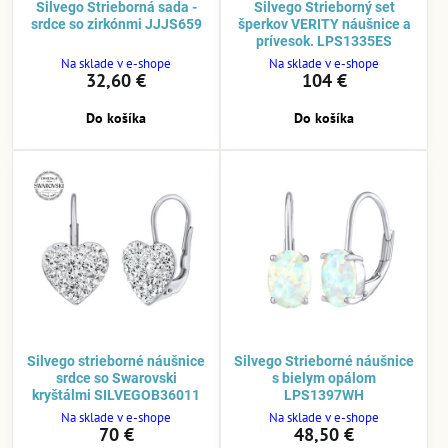
Silvego Strieborná sada -
Silvego Strieborný set
srdce so zirkónmi JJJS659
šperkov VERITY náušnice a
prívesok. LPS1335ES
Na sklade v e-shope
Na sklade v e-shope
32,60 €
104 €
Do košíka
Do košíka
Silvego strieborné náušnice
Silvego Strieborné náušnice
srdce so Swarovski
s bielym opálom
kryštálmi SILVEGOB36011
LPS1397WH
Na sklade v e-shope
Na sklade v e-shope
70 €
48,50 €