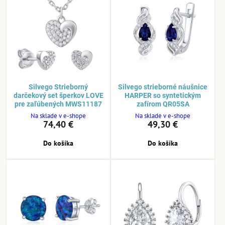
Silvego Strieborný
Silvego strieborné náušnice
darčekový set šperkov LOVE
HARPER so syntetickým
pre zaľúbených MWS11187
zafírom QR05SA
Na sklade v e-shope
Na sklade v e-shope
74,40 €
49,30 €
Do košíka
Do košíka