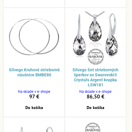
Silvego Kruhové strieborné
Silvego Set strieborných
náušnice BMBE80
šperkov so Swarovski®
Crystals Argent kvapka
LSW181
Na sklade v e-shope
Na sklade v e-shope
97 €
86,50 €
Do košíka
Do košíka