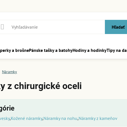
Hľadať
perky a brošne
Pánske tašky a batohy
Hodiny a hodinky
Tipy na da
Náramky
 z chirurgické oceli
górie
vesky
Kožené náramky
Náramky na nohu
Náramky z kameňov