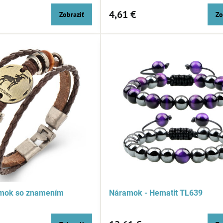
4,61 €
Zobraziť
Zo
mok so znamením
Náramok - Hematit TL639