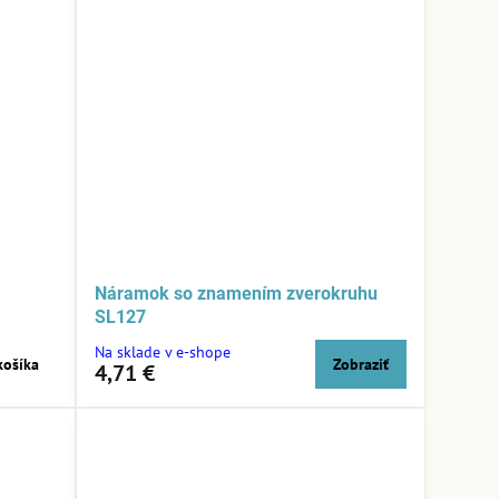
Náramok so znamením zverokruhu
SL127
Na sklade v e-shope
košíka
Zobraziť
4,71 €