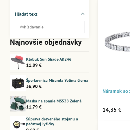
Hľadať text
Prehľadať
výsledky
filtra
Najnovšie objednávky
fulltextom
Klobúk Sun Shade AK246
11,89 €
Šperkovnica Miranda Yolima čierna
36,90 €
Náramok so 
Maska na spanie MS538 Zelená
11,79 €
14,35 €
Súprava dreveného stojanu a
pečatnej lyžičky
9,60 €