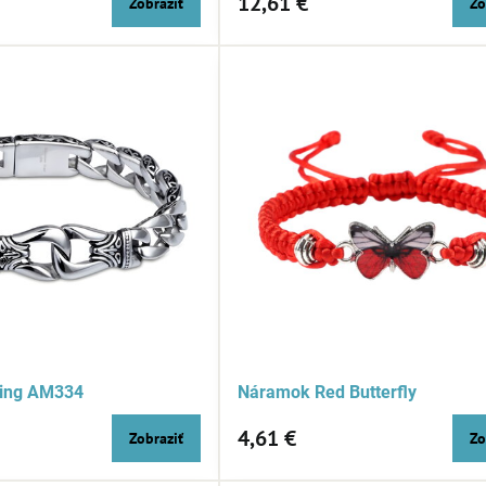
12,61 €
Zobraziť
Zo
ing AM334
Náramok Red Butterfly
4,61 €
Zobraziť
Zo