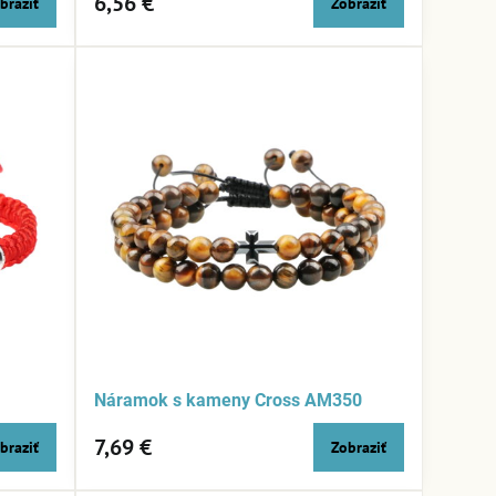
6,56 €
braziť
Zobraziť
Náramok s kameny Cross AM350
7,69 €
braziť
Zobraziť