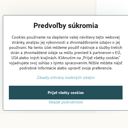
Predvoľby súkromia
Cookies používame na zlepšenie vašej návštevy tejto webovej
stránky, analýzu jej výkonnosti a zhromažďovanie údajov o jej
používaní. Na tento účel môžeme použiť nástroje a služby tretích
strán a zhromaždené údaje sa môžu preniesť k partnerom v EÚ,
USA alebo iných krajinách. Kliknutím na „Prijať všetky cookies“
vyjadrujete svoj súhlas s týmto spracovaním. Nižšie môžete nájsť
Tribal Nára
podrobné informácie alebo upraviť svoje preferencie.
Zásady ochrany osobných údajov
Na sklade v e-
19,68 €
Prijať všetky cookies
Ukázať podrobnosti