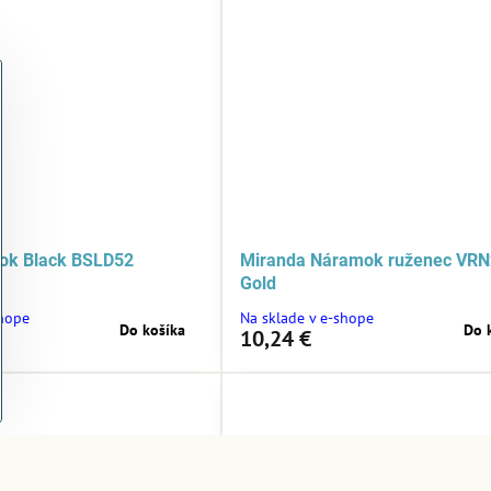
mok Black BSLD52
Miranda Náramok ruženec VR
Gold
shope
Na sklade v e-shope
Do košíka
Do 
10,24 €