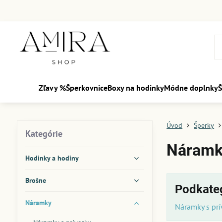
Zľavy %
Šperkovnice
Boxy na hodinky
Módne doplnky
Š
Úvod
Šperky
Kategórie
Náramky
Hodinky a hodiny
Brošne
Podkate
Náramky
Náramky s prí