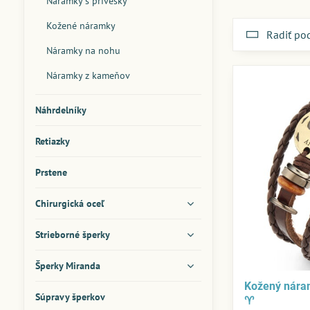
Náramky s prívesky
Kožené náramky
Radiť po
Náramky na nohu
Náramky z kameňov
Náhrdelníky
Retiazky
Prstene
Chirurgická oceľ
Strieborné šperky
Šperky Miranda
Kožený nára
Súpravy šperkov
♈