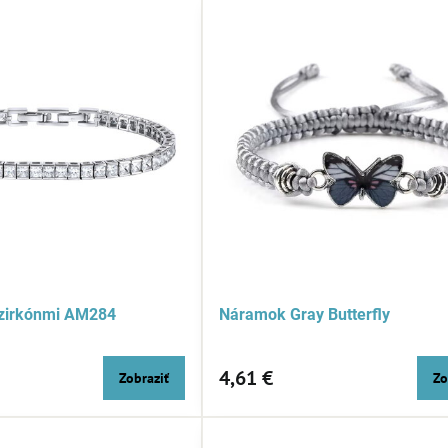
zirkónmi AM284
Náramok Gray Butterfly
4,61 €
Zobraziť
Zo