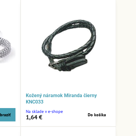
Kožený náramok Miranda čierny
KNC033
Na sklade v e-shope
braziť
Do košíka
1,64 €