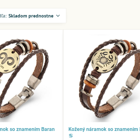
dľa:
Skladom prednostne
mok so znamením Baran
Kožený náramok so znamením
♋