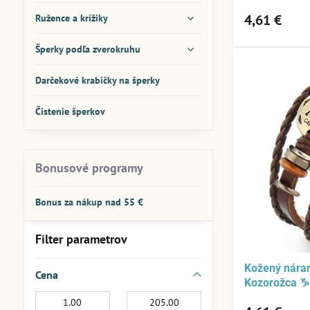
4,61 €
Ružence a krížiky
Šperky podľa zverokruhu
Darčekové krabičky na šperky
Čistenie šperkov
Bonusové programy
Bonus za nákup nad 55 €
Filter parametrov
Kožený nára
Cena
Kozorožca ♑
Od:
Do: