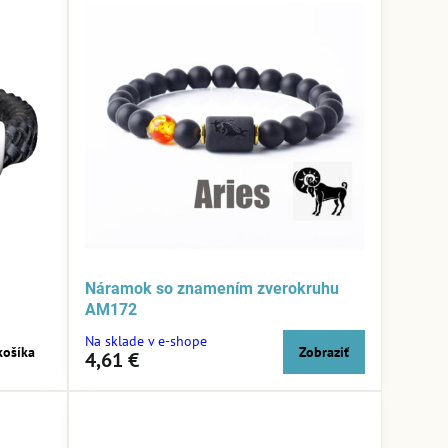
Náramok so znamením zverokruhu
AM172
Na sklade v e-shope
košíka
Zobraziť
4,61 €