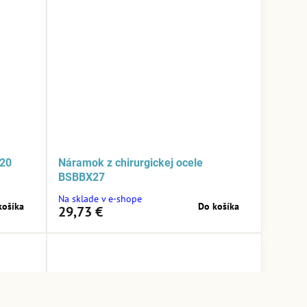
N20
Náramok z chirurgickej ocele
BSBBX27
Na sklade v e-shope
košíka
Do košíka
29,73 €