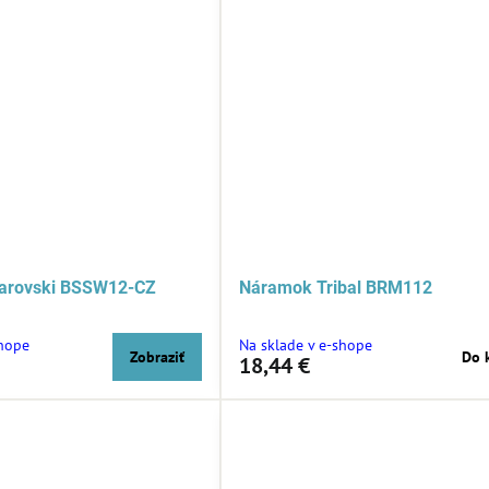
arovski BSSW12-CZ
Náramok Tribal BRM112
shope
Na sklade v e-shope
Zobraziť
Do 
18,44 €