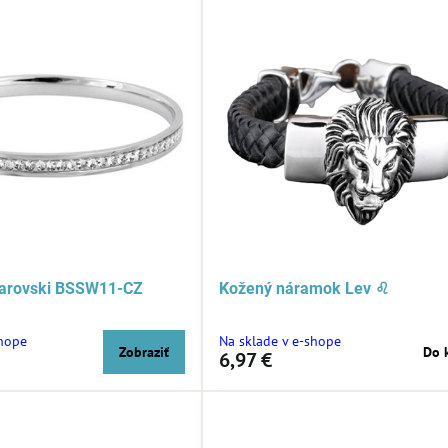
arovski BSSW11-CZ
Kožený náramok Lev ♌
shope
Na sklade v e-shope
Zobraziť
Do 
6,97 €