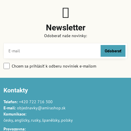
Newsletter
Odoberať naše novinky:
Odoberať
Chcem sa prihlásiť k odberu noviniek e-mailom
Kontakty
Telefon:
+420 722 716 300
E-mail:
objednavky@amirashop.sk
Komunikace:
česky, anglicky, rusky, španělsky, polsky
Provozovna: