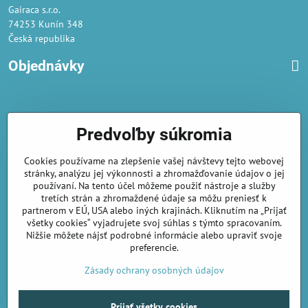
Gairaca s.r.o.
74253 Kunín 348
Česká republika
Objednávky
Obchodné podmienky
Predvoľby súkromia
Podmienky ochrany osobných údajov
Cookies používame na zlepšenie vašej návštevy tejto webovej
Náklady na dodání a doba dodání
stránky, analýzu jej výkonnosti a zhromažďovanie údajov o jej
Veľkoobchod
- značka Gaira®
používaní. Na tento účel môžeme použiť nástroje a služby
tretích strán a zhromaždené údaje sa môžu preniesť k
AmiraShop je registrovaný na Puncovom úrade.
partnerom v EÚ, USA alebo iných krajinách. Kliknutím na „Prijať
Puncové značky
sú k nahliadnut
tu
.
všetky cookies“ vyjadrujete svoj súhlas s týmto spracovaním.
Nižšie môžete nájsť podrobné informácie alebo upraviť svoje
preferencie.
amirashop.cz/
Zásady ochrany osobných údajov
Prijať všetky cookies
©
2026
Copyright