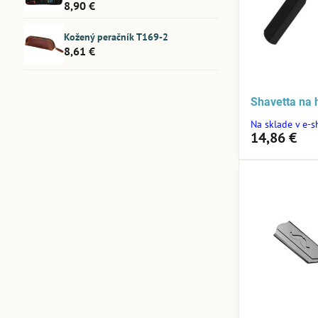
8,90 €
Kožený peračník T169-2
8,61 €
Shavetta na 
Na sklade v e-
14,86 €