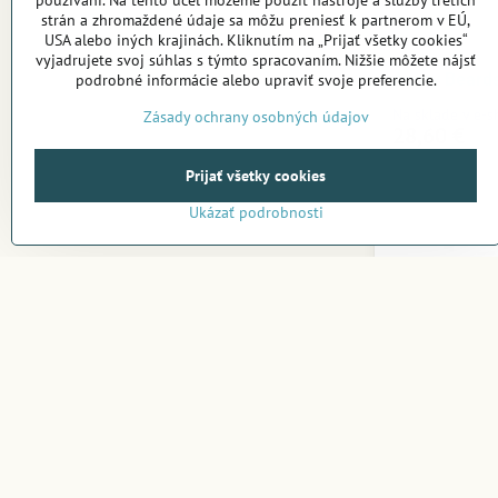
používaní. Na tento účel môžeme použiť nástroje a služby tretích
strán a zhromaždené údaje sa môžu preniesť k partnerom v EÚ,
USA alebo iných krajinách. Kliknutím na „Prijať všetky cookies“
vyjadrujete svoj súhlas s týmto spracovaním. Nižšie môžete nájsť
Angry Beards
podrobné informácie alebo upraviť svoje preferencie.
Na sklade v e-
Zásady ochrany osobných údajov
28,60 €
Prijať všetky cookies
Ukázať podrobnosti