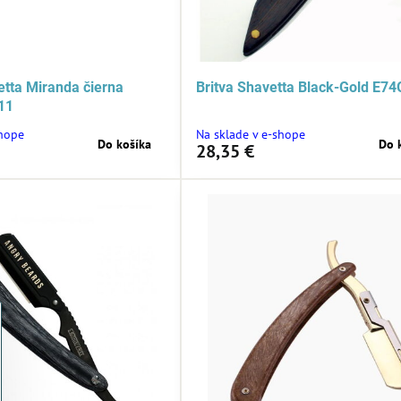
etta Miranda čierna
Britva Shavetta Black-Gold E74
11
shope
Na sklade v e-shope
Do košíka
Do 
28,35 €