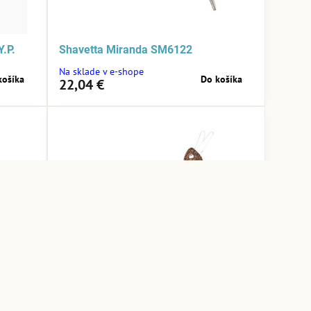
Y.P.
Shavetta Miranda SM6122
Na sklade v e-shope
košíka
Do košíka
22,04 €
14,86 €
28,60 €
15%
15%