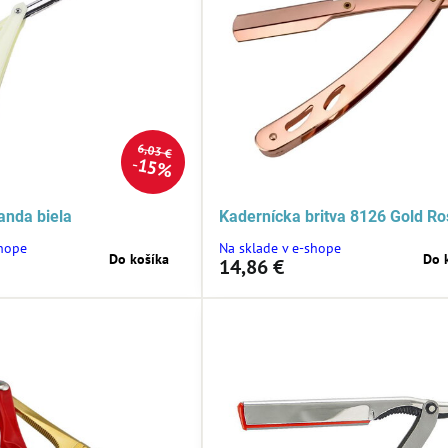
6,03 €
15%
anda biela
Kadernícka britva 8126 Gold Ro
shope
Na sklade v e-shope
Do košíka
Do 
14,86 €