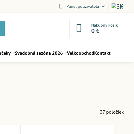
Panel používateľa
Nákupný košík
0 €
rčeky
Svadobná sezóna 2026
Velkoobchod
Kontakt
37
položiek