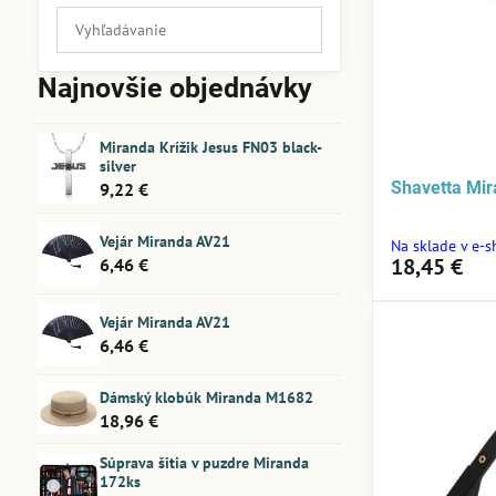
Prehľadať
výsledky
filtra
Najnovšie objednávky
fulltextom
Miranda Krížik Jesus FN03 black-
silver
Shavetta Mi
9,22 €
Vejár Miranda AV21
Na sklade v e-
18,45 €
6,46 €
Vejár Miranda AV21
6,46 €
Dámský klobúk Miranda M1682
18,96 €
Súprava šitia v puzdre Miranda
172ks