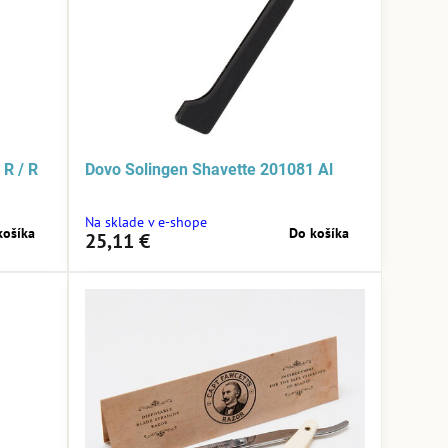
 R / R
Dovo Solingen Shavette 201081 Al
Na sklade v e-shope
košíka
Do košíka
25,11 €