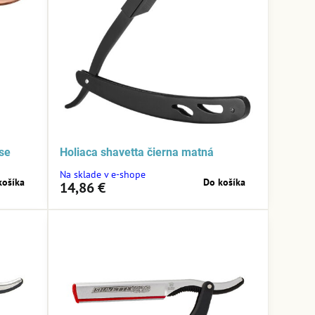
se
Holiaca shavetta čierna matná
Na sklade v e-shope
košíka
Do košíka
14,86 €