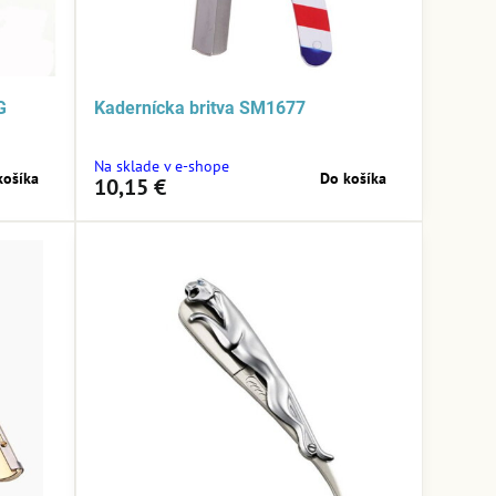
G
Kadernícka britva SM1677
Na sklade v e-shope
košíka
Do košíka
10,15 €