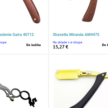
holenie Gaira 40712
Shavetta Miranda AM4475
shope
Na sklade v e-shope
Do košíka
Do 
15,27 €