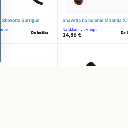
 Shavetta Garrigue
Shavetta na holenie Miranda X.
shope
Na sklade v e-shope
Do košíka
Do 
14,86 €