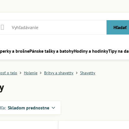
Hľadať
perky a brošne
Pánske tašky a batohy
Hodiny a hodinky
Tipy na da
vosť o telo
Holenie
Britvy a shavetty
Shavetty
y
dľa:
Skladom prednostne