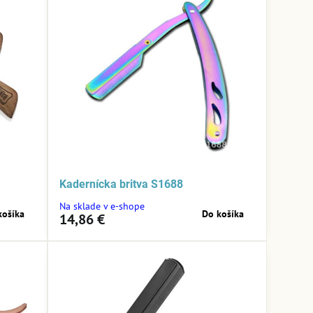
Kadernícka britva S1688
Na sklade v e-shope
košíka
Do košíka
14,86 €