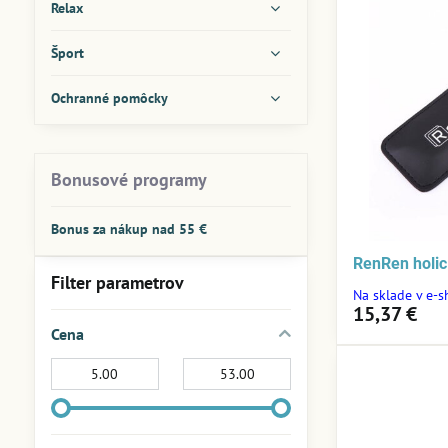
Relax
Šport
Ochranné pomôcky
Bonusové programy
Bonus za nákup nad 55 €
RenRen holic
Filter parametrov
Na sklade v e-
15,37 €
Cena
Od:
Do: