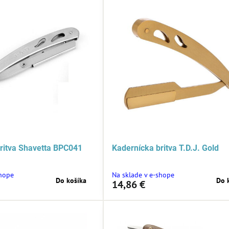
ritva Shavetta BPC041
Kadernícka britva T.D.J. Gold
shope
Na sklade v e-shope
Do košíka
Do 
14,86 €