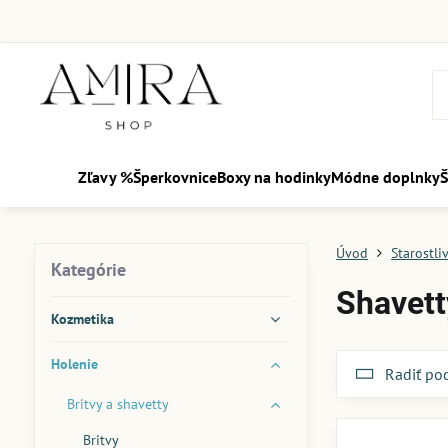
Zľavy %
Šperkovnice
Boxy na hodinky
Módne doplnky
Š
Úvod
Starostli
Kategórie
Shavett
Kozmetika
Holenie
Radiť po
Britvy a shavetty
Britvy