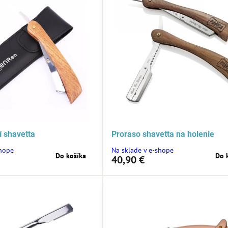
í shavetta
Proraso shavetta na holenie
shope
Na sklade v e-shope
Do košíka
Do 
40,90 €