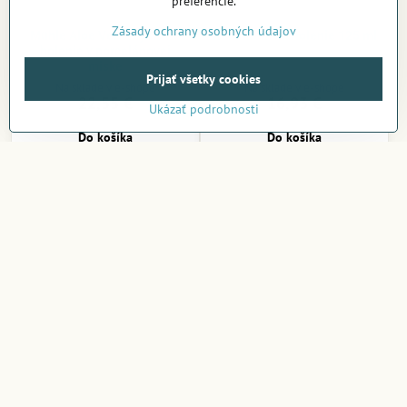
preferencie.
Zásady ochrany osobných údajov
Mühle Aloe Vera mydlo na
Kent krém na holenie 125 ml
holenie v porcelánovej
miske
Prijať všetky cookies
Na sklade v e-shope
Na sklade v e-shope
22,55 €
16,93 €
Ukázať podrobnosti
Do košíka
Do košíka
Taylor of Old Bond Street
Böker Štetka na holenie
Sensitive Skin mydlo na
Black Fibre
holenie 150g