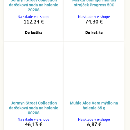
Jermyn Street Collection
Merkur Solingen holiaci
darčeková sada na holenie
strojček Progress 50C
20208
Na sklade v e-shope
Na sklade v e-shope
112,24 €
74,30 €
Do košíka
Do košíka
Jermyn Street Collection
Mühle Aloe Vera mýdlo na
darčeková sada na holenie
holenie 65 g
00208
Na sklade v e-shope
Na sklade v e-shope
46,13 €
6,87 €