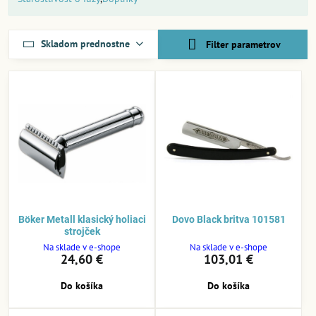
Skladom prednostne
Filter parametrov
Böker Metall klasický holiaci
Dovo Black britva 101581
strojček
Na sklade v e-shope
Na sklade v e-shope
24,60 €
103,01 €
Do košíka
Do košíka