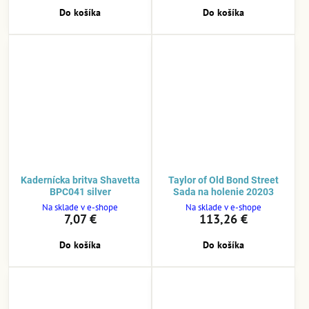
Do košíka
Do košíka
Kadernícka britva Shavetta
Taylor of Old Bond Street
BPC041 silver
Sada na holenie 20203
Na sklade v e-shope
Na sklade v e-shope
7,07 €
113,26 €
Do košíka
Do košíka