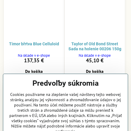
Timor břrtva Blue Celluloid
Taylor of Old Bond Street
Sada na holenie 00206 150g
Na sklade v e-shope
Na sklade v e-shope
137,35 €
45,10 €
Do košíka
Do košíka
Predvoľby súkromia
Cookies používame na zlepšenie vašej návštevy tejto webovej
stránky, analýzu jej výkonnosti a zhromažďovanie údajov o jej
používaní. Na tento účel môžeme použiť nástroje a služby
tretích strán a zhromaždené údaje sa môžu preniesť k
partnerom v EÚ, USA alebo iných krajinách. Kliknutím na „Prijať
všetky cookies“ vyjadrujete svoj súhlas s týmto spracovaním.
Nižšie môžete nájsť podrobné informácie alebo upraviť svoje