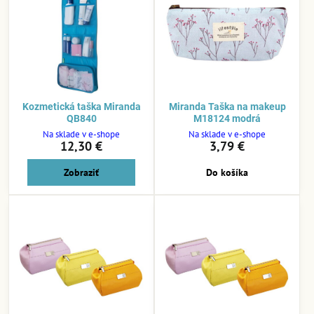
Kozmetická taška Miranda
Miranda Taška na makeup
QB840
M18124 modrá
Na sklade v e-shope
Na sklade v e-shope
12,30 €
3,79 €
Zobraziť
Do košíka