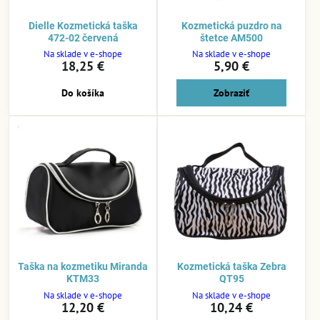
Dielle Kozmetická taška
Kozmetická puzdro na
472-02 červená
štetce AM500
Na sklade v e-shope
Na sklade v e-shope
18,25 €
5,90 €
Do košíka
Zobraziť
Taška na kozmetiku Miranda
Kozmetická taška Zebra
KTM33
QT95
Na sklade v e-shope
Na sklade v e-shope
12,20 €
10,24 €