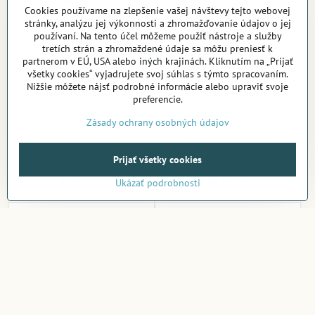
Cookies používame na zlepšenie vašej návštevy tejto webovej
stránky, analýzu jej výkonnosti a zhromažďovanie údajov o jej
používaní. Na tento účel môžeme použiť nástroje a služby
tretích strán a zhromaždené údaje sa môžu preniesť k
partnerom v EÚ, USA alebo iných krajinách. Kliknutím na „Prijať
všetky cookies“ vyjadrujete svoj súhlas s týmto spracovaním.
Nižšie môžete nájsť podrobné informácie alebo upraviť svoje
preferencie.
Cestovní kosmetická taška
Cestovná kozmetická taška
Zásady ochrany osobných údajov
Miranda 603 Grey
Miranda 604 Purple
Na sklade v e-shope
Na sklade v e-shope
23,47 €
23,47 €
Prijať všetky cookies
Do košíka
Do košíka
Ukázať podrobnosti