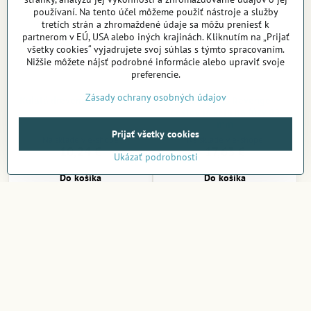
používaní. Na tento účel môžeme použiť nástroje a služby
tretích strán a zhromaždené údaje sa môžu preniesť k
partnerom v EÚ, USA alebo iných krajinách. Kliknutím na „Prijať
všetky cookies“ vyjadrujete svoj súhlas s týmto spracovaním.
Nižšie môžete nájsť podrobné informácie alebo upraviť svoje
preferencie.
Zásady ochrany osobných údajov
Kulatá drevená kefa na fúzy
Bluebeards Revenge
cestovná kefa na fúzy 83
mm
Prijať všetky cookies
Na sklade v e-shope
Na sklade v e-shope
10,24 €
17,63 €
Ukázať podrobnosti
Do košíka
Do košíka