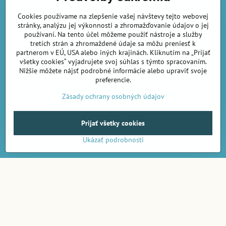
Telefon:
+420 722 716 300
Cookies používame na zlepšenie vašej návštevy tejto webovej
E-mail:
objednavky@amirashop.sk
stránky, analýzu jej výkonnosti a zhromažďovanie údajov o jej
Komunikace:
používaní. Na tento účel môžeme použiť nástroje a služby
česky, anglicky, rusky, španělsky, polsky
tretích strán a zhromaždené údaje sa môžu preniesť k
partnerom v EÚ, USA alebo iných krajinách. Kliknutím na „Prijať
Provozovna:
všetky cookies“ vyjadrujete svoj súhlas s týmto spracovaním.
Gairaca s.r.o.
Nižšie môžete nájsť podrobné informácie alebo upraviť svoje
74253 Kunín 348
preferencie.
Česká republika
Zásady ochrany osobných údajov
Objednávky
Prijať všetky cookies
Ukázať podrobnosti
Obchodné podmienky
Podmienky ochrany osobných údajov
Náklady na dodání a doba dodání
Veľkoobchod
- značka Gaira®
AmiraShop je registrovaný na Puncovom úrade.
Puncové značky
sú k nahliadnut
tu
.