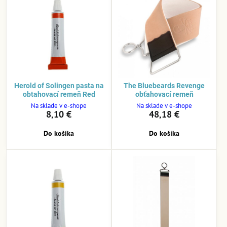
Herold of Solingen pasta na
The Bluebeards Revenge
obtahovací remeň Red
obťahovací remeň
Na sklade v e-shope
Na sklade v e-shope
8,10 €
48,18 €
Do košíka
Do košíka