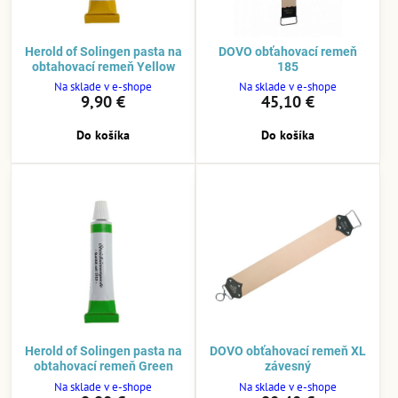
Herold of Solingen pasta na
DOVO obťahovací remeň
obtahovací remeň Yellow
185
Na sklade v e-shope
Na sklade v e-shope
9,90 €
45,10 €
Do košíka
Do košíka
Herold of Solingen pasta na
DOVO obťahovací remeň XL
obtahovací remeň Green
závesný
Na sklade v e-shope
Na sklade v e-shope