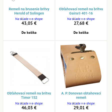
Remeň na brusenie britvy
Obťahovací remeň na britvu
Herold of Solingen
Gaira® 401-16
Na sklade v e-shope
Na sklade v e-shope
43,05 €
27,68 €
Do košíka
Do košíka
Obťahovací remeň na britvu
A. P. Donovan obtahovací
Timor 152
remeň
Na sklade v e-shope
Na sklade v e-shope
46,03 €
29,01 €