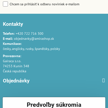
Chcem sa prihlásiť k odberu noviniek e-mailom
Kontakty
Telefon:
+420 722 716 300
E-mail:
objednavky@amirashop.sk
Komunikace:
česky, anglicky, rusky, španělsky, polsky
Provozovna:
Gairaca s.r.o.
74253 Kunín 348
Česká republika
Objednávky
Obchodné podmienky
Predvoľby súkromia
Podmienky ochrany osobných údajov