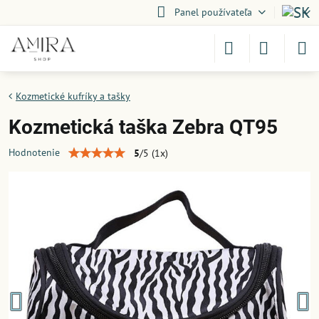
Panel používateľa
Kozmetické kufríky a tašky
Kozmetická taška Zebra QT95
Hodnotenie
5
/
5
(
1
x)