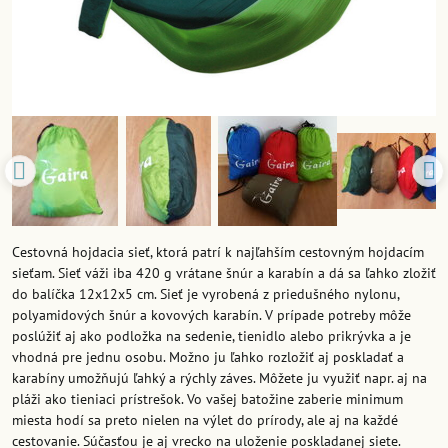
Cestovná hojdacia sieť, ktorá patrí k najľahším cestovným hojdacím
sieťam. Sieť váži iba 420 g vrátane šnúr a karabín a dá sa ľahko zložiť
do balíčka 12x12x5 cm. Sieť je vyrobená z priedušného nylonu,
polyamidových šnúr a kovových karabín. V prípade potreby môže
poslúžiť aj ako podložka na sedenie, tienidlo alebo prikrývka a je
vhodná pre jednu osobu. Možno ju ľahko rozložiť aj poskladať a
karabíny umožňujú ľahký a rýchly záves. Môžete ju využiť napr. aj na
pláži ako tieniaci prístrešok. Vo vašej batožine zaberie minimum
miesta hodí sa preto nielen na výlet do prírody, ale aj na každé
cestovanie. Súčasťou je aj vrecko na uloženie poskladanej siete.