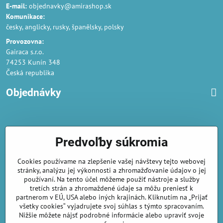
E-mail:
objednavky@amirashop.sk
Komunikace:
česky, anglicky, rusky, španělsky, polsky
Provozovna:
Gairaca s.r.o.
74253 Kunín 348
Česká republika
Objednávky
Obchodné podmienky
Predvoľby súkromia
Podmienky ochrany osobných údajov
Cookies používame na zlepšenie vašej návštevy tejto webovej
Náklady na dodání a doba dodání
stránky, analýzu jej výkonnosti a zhromažďovanie údajov o jej
Veľkoobchod
- značka Gaira®
používaní. Na tento účel môžeme použiť nástroje a služby
tretích strán a zhromaždené údaje sa môžu preniesť k
AmiraShop je registrovaný na Puncovom úrade.
partnerom v EÚ, USA alebo iných krajinách. Kliknutím na „Prijať
Puncové značky
sú k nahliadnut
tu
.
všetky cookies“ vyjadrujete svoj súhlas s týmto spracovaním.
Nižšie môžete nájsť podrobné informácie alebo upraviť svoje