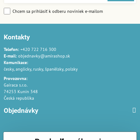
Chcem sa prihlásiť k odberu noviniek e-mailom
Kontakty
Telefon:
+420 722 716 300
E-mail:
objednavky@amirashop.sk
Komunikace:
česky, anglicky, rusky, španělsky, polsky
Provozovna:
Gairaca s.r.o.
74253 Kunín 348
Česká republika
Objednávky
Obchodné podmienky