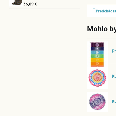
36,89 €
Predchádza
Mohlo by
P
Ku
Ku