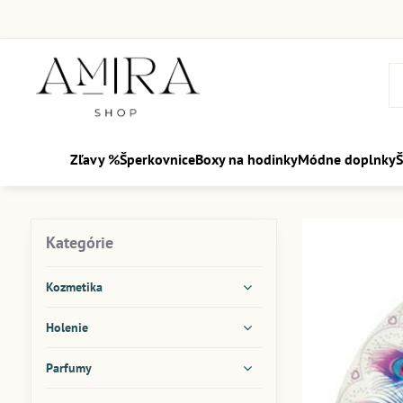
Zľavy %
Šperkovnice
Boxy na hodinky
Módne doplnky
Š
Kategórie
Kozmetika
Holenie
Parfumy