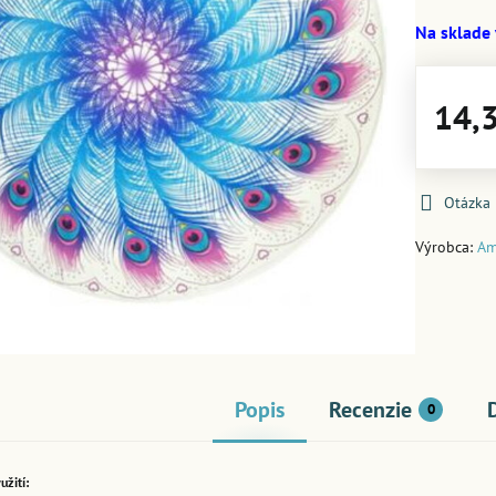
Na sklade
14,
Otázka
Výrobca:
Am
Popis
Recenzie
0
užití: