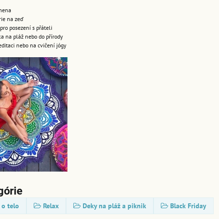
amena
rie na zeď
pro posezení s přáteli
ka na pláž nebo do přírody
ditaci nebo na cvičení jógy
górie
 o telo
Relax
Deky na pláž a piknik
Black Friday