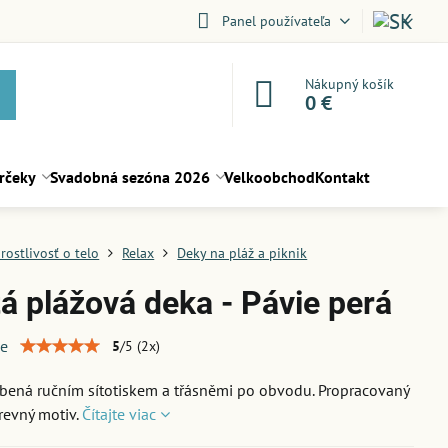
Panel používateľa
Nákupný košík
0 €
rčeky
Svadobná sezóna 2026
Velkoobchod
Kontakt
rostlivosť o telo
Relax
Deky na pláž a piknik
á plážová deka - Pávie perá
ie
5
/
5
(
2
x)
bená ručním sítotiskem a třásněmi po obvodu. Propracovaný
revný motiv.
Čítajte viac