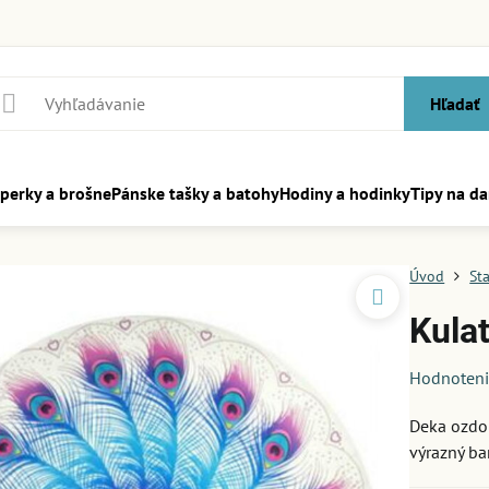
Hľadať
perky a brošne
Pánske tašky a batohy
Hodiny a hodinky
Tipy na da
Úvod
Sta
Kulat
Hodnoten
Deka ozdo
výrazný ba