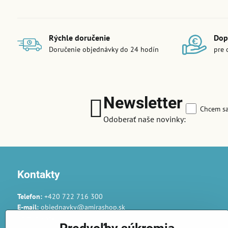
Rýchle doručenie
Dop
Doručenie objednávky do 24 hodín
pre 
Newsletter
Chcem sa
Odoberať naše novinky:
Kontakty
Telefon:
+420 722 716 300
E-mail:
objednavky@amirashop.sk
Komunikace: