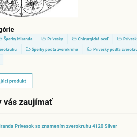
górie
Šperky Miranda
Prívesky
Chirurgická oceľ
Prívesk
erokruhu
Šperky podľa zverokruhu
Prívesky podľa zverokr
júci produkt
 vás zaujímať
randa Prívesok so znamením zverokruhu 4120 Silver