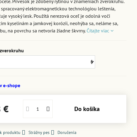
ocele. Prívesok je zdobený rytinou v znameniach zverokruhu.
 spracovaný elektromagnetickou technológiou leštenia,
čuje vysoký lesk. Použitá nerezová oceľ je odolná voči
im kyselinám a jamkovej korózii, neohýba sa, neláme sa,
bu, na povrchu sa netvoria žiadne škvrny.
Čítajte viac
zverokruhu
 v e-shope
8 €
Do košíka
 k produktu
Strážny pes
Doručenia