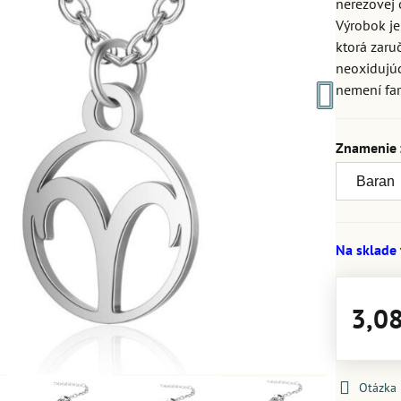
nerezovej 
Výrobok je
ktorá zaru
neoxidujúc
nemení far
Znamenie 
Na sklade
3,0
Otázka