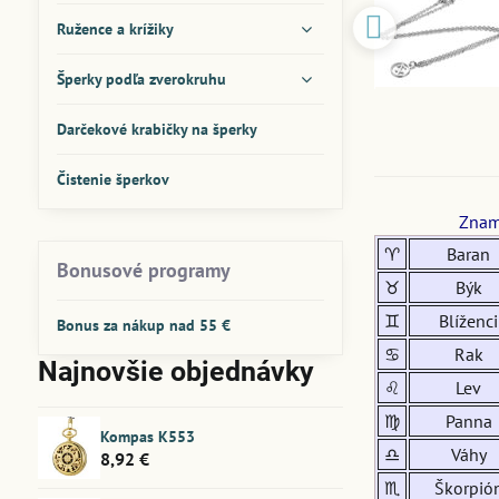
Ružence a krížiky
Šperky podľa zverokruhu
Darčekové krabičky na šperky
Čistenie šperkov
Znam
♈
Baran
Bonusové programy
♉
Býk
♊
Blíženci
Bonus za nákup nad 55 €
♋
Rak
Najnovšie objednávky
♌
Lev
♍
Panna
Kompas K553
♎
Váhy
8,92 €
♏
Škorpió