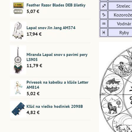
Feather Razor Blades DEB žiletky
♐
Strelec
5,07 €
♑
Kozorože
♒
Vodnár
Lapač snov Jin Jang AM374
♓
Ryby
17,94 €
Miranda Lapač snov s pavími pery
LS905
11,79 €
Prívesok na kabelku a kľúče Letter
AM814
5,02 €
Kľúč na viečko hodiniek 2098B
4,82 €