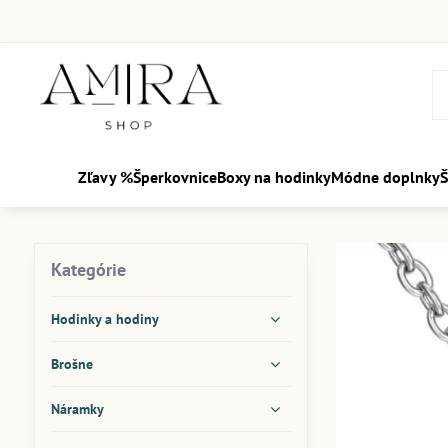
Zľavy %
Šperkovnice
Boxy na hodinky
Módne doplnky
Š
Kategórie
Hodinky a hodiny
Brošne
Náramky