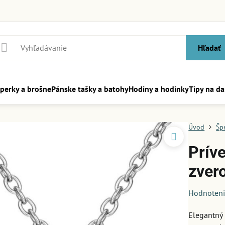
Hľadať
perky a brošne
Pánske tašky a batohy
Hodiny a hodinky
Tipy na da
Úvod
Šp
Prív
zver
Hodnoten
Elegantný 