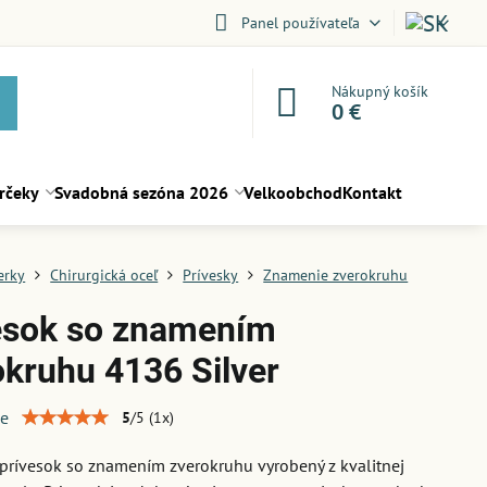
Panel používateľa
Nákupný košík
0 €
rčeky
Svadobná sezóna 2026
Velkoobchod
Kontakt
erky
Chirurgická oceľ
Prívesky
Znamenie zverokruhu
esok so znamením
okruhu 4136 Silver
ie
5
/
5
(
1
x)
prívesok so znamením zverokruhu vyrobený z kvalitnej