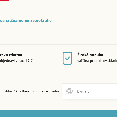
rošňa Znamenie zverokruhu
rava zdarma
Široká ponuka
objednávky nad 49 €
väčšina produktov skla
 prihlásiť k odberu noviniek e-mailom