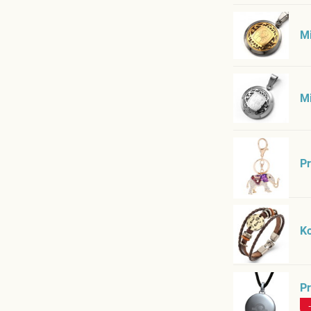
M
Mi
Pr
K
P