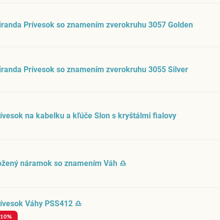
iranda Prívesok so znamením zverokruhu 3057 Golden
randa Prívesok so znamením zverokruhu 3055 Silver
ívesok na kabelku a kľúče Slon s kryštálmi fialovy
ožený náramok so znamením Váh ♎
rívesok Váhy PSS412 ♎
-10%