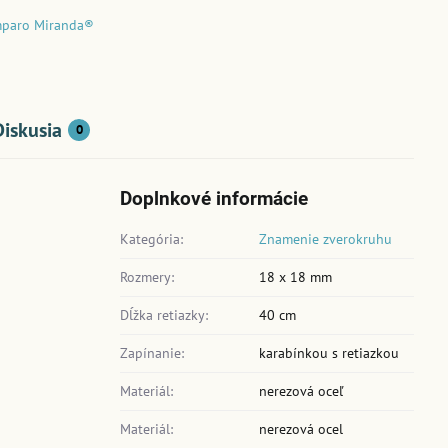
paro Miranda®
Diskusia
0
Doplnkové informácie
Kategória:
Znamenie zverokruhu
Rozmery:
18 x 18 mm
Dĺžka retiazky:
40 cm
Zapínanie:
karabínkou s retiazkou
Materiál:
nerezová oceľ
Materiál:
nerezová ocel