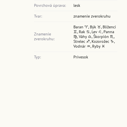
Povrchová úprava:
lesk
Tvar:
znamenie zverokruhu
Baran ♈, Býk ♉, Blíženci
♊, Rak ♋, Lev ♌, Panna
Znamenie
♍, Váhy ♎, Škorpión ♏,
zverokruhu:
Strelec ♐, Kozorožec ♑,
Vodnár ♒, Ryby ♓
Typ:
Prívesok