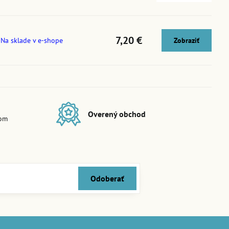
7,20 €
Na sklade v e-shope
Zobraziť
Overený obchod
dom
Odoberať