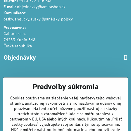
Telefon:
+420 722 716 300
E-mail:
objednavky@amirashop.sk
Komunikace:
česky, anglicky, rusky, španělsky, polsky
Provozovna:
Gairaca s.r.o.
74253 Kunín 348
Česká republika
Objednávky
Obchodné podmienky
Predvoľby súkromia
Podmienky ochrany osobných údajov
Cookies používame na zlepšenie vašej návštevy tejto webovej
Náklady na dodání a doba dodání
stránky, analýzu jej výkonnosti a zhromažďovanie údajov o jej
Veľkoobchod
- značka Gaira®
používaní. Na tento účel môžeme použiť nástroje a služby
tretích strán a zhromaždené údaje sa môžu preniesť k
AmiraShop je registrovaný na Puncovom úrade.
partnerom v EÚ, USA alebo iných krajinách. Kliknutím na „Prijať
Puncové značky
sú k nahliadnut
tu
.
všetky cookies“ vyjadrujete svoj súhlas s týmto spracovaním.
Nižšie môžete nájsť podrobné informácie alebo upraviť svoje