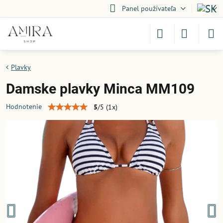
Panel používateľa
Plavky
Damske plavky Minca MM109
Hodnotenie
5
/
5
(
1
x)