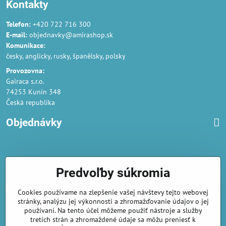
Kontakty
Telefon:
+420 722 716 300
E-mail:
objednavky@amirashop.sk
Komunikace:
česky, anglicky, rusky, španělsky, polsky
Provozovna:
Gairaca s.r.o.
74253 Kunín 348
Česká republika
Objednávky
Obchodné podmienky
Predvoľby súkromia
Podmienky ochrany osobných údajov
Cookies používame na zlepšenie vašej návštevy tejto webovej
Náklady na dodání a doba dodání
stránky, analýzu jej výkonnosti a zhromažďovanie údajov o jej
Veľkoobchod
- značka Gaira®
používaní. Na tento účel môžeme použiť nástroje a služby
tretích strán a zhromaždené údaje sa môžu preniesť k