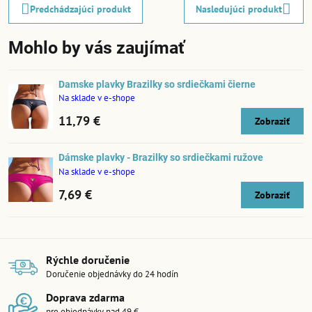
Predchádzajúci produkt
Nasledujúci produkt
Mohlo by vás zaujímať
Damske plavky Brazilky so srdiečkami čierne
Na sklade v e-shope
11,79 €
Zobraziť
Dámske plavky - Brazilky so srdiečkami ružove
Na sklade v e-shope
7,69 €
Zobraziť
Rýchle doručenie
Doručenie objednávky do 24 hodín
Doprava zdarma
pre objednávky nad 49 €