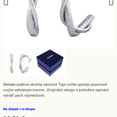
Dámske oceľové okrúhle náušnice Tigis určite upútajú pozornosť
svojím zatočeným tvarom. . Originální design a pohodlné zapínání
vytváří pocit výjimečnosti.
Na sklade v e-shope