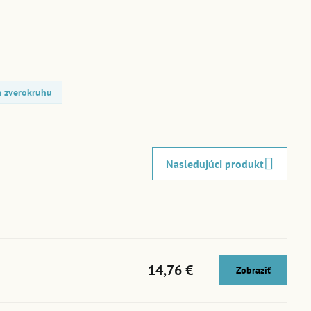
 zverokruhu
Nasledujúci produkt
14,76 €
Zobraziť