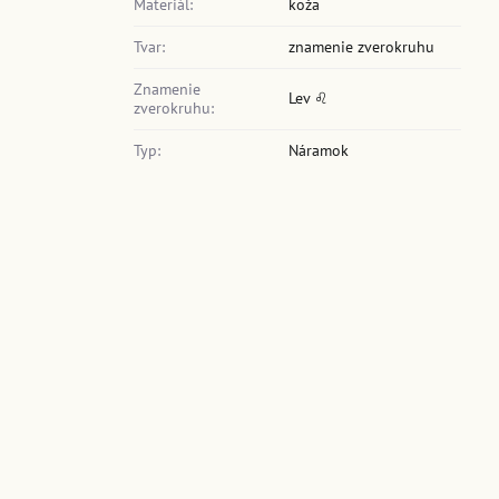
Materiál:
koža
Tvar:
znamenie zverokruhu
Znamenie
Lev ♌
zverokruhu:
Typ:
Náramok