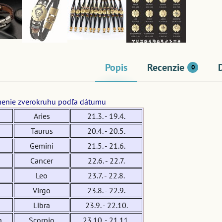
Popis
Recenzie
0
enie zverokruhu podľa dátumu
Aries
21.3. - 19.4.
Taurus
20.4. - 20.5.
Gemini
21.5. - 21.6.
Cancer
22.6. - 22.7.
Leo
23.7. - 22.8.
Virgo
23.8. - 22.9.
Libra
23.9. - 22.10.
n
Scorpio
23.10. - 21.11.