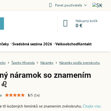
Panel používateľa
Nákupný košík
0 €
rčeky
Svadobná sezóna 2026
Velkoobchod
Kontakt
erky
Šperky Miranda
Náramky
Náramky podľa zverokruhu
ný náramok so znamením
 ♌
ie
5
/
5
(
1
x)
e tří kožených řemínků se znamením zvěrokruhu.
Čítajte viac