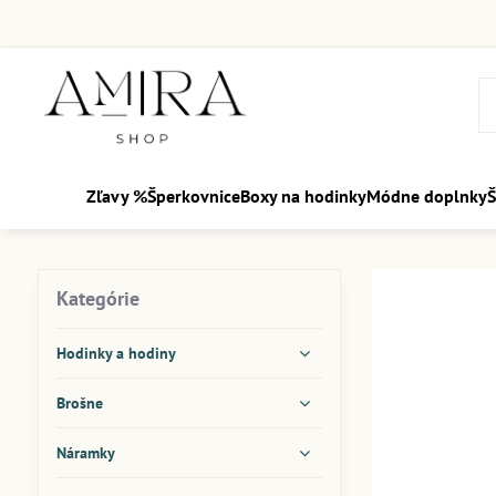
Zľavy %
Šperkovnice
Boxy na hodinky
Módne doplnky
Š
Kategórie
Hodinky a hodiny
Brošne
Náramky