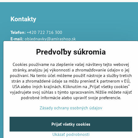
Kontakty
Telefon:
+420 722 716 300
E-mail:
objednavky@amirashop.sk
Komunikace:
Predvoľby súkromia
česky, anglicky, rusky, španělsky, polsky
Provozovna:
Cookies používame na zlepšenie vašej návštevy tejto webovej
Gairaca s.r.o.
stránky, analýzu jej výkonnosti a zhromažďovanie údajov o jej
74253 Kunín 348
používaní. Na tento účel môžeme použiť nástroje a služby tretích
Česká republika
strán a zhromaždené údaje sa môžu preniesť k partnerom v EÚ,
USA alebo iných krajinách. Kliknutím na „Prijať všetky cookies“
vyjadrujete svoj súhlas s týmto spracovaním. Nižšie môžete nájsť
Objednávky
podrobné informácie alebo upraviť svoje preferencie.
Stav objednávky
Zásady ochrany osobných údajov
Prijať všetky cookies
Ukázať podrobnosti