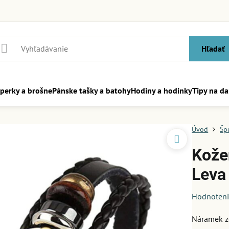
Hľadať
perky a brošne
Pánske tašky a batohy
Hodiny a hodinky
Tipy na da
Úvod
Šp
Kože
Leva
Hodnoten
Náramek z