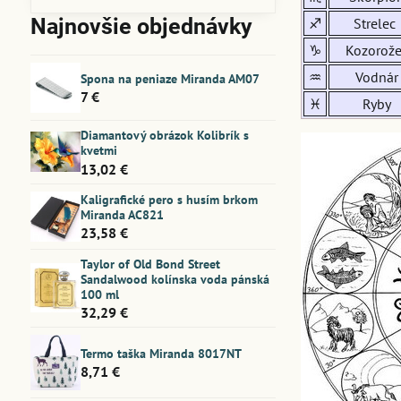
Najnovšie objednávky
♐
Strelec
♑
Kozorože
♒
Vodnár
Spona na peniaze Miranda AM07
7 €
♓
Ryby
Diamantový obrázok Kolibrík s
kvetmi
13,02 €
Kaligrafické pero s husím brkom
Miranda AC821
23,58 €
Taylor of Old Bond Street
Sandalwood kolínska voda pánská
100 ml
32,29 €
Termo taška Miranda 8017NT
8,71 €