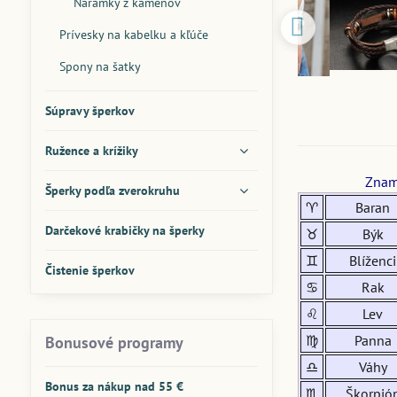
Náramky z kameňov
Prívesky na kabelku a kľúče
Spony na šatky
Súpravy šperkov
Ružence a krížiky
Znam
Šperky podľa zverokruhu
♈
Baran
Darčekové krabičky na šperky
♉
Býk
♊
Blíženci
Čistenie šperkov
♋
Rak
♌
Lev
♍
Panna
Bonusové programy
♎
Váhy
Bonus za nákup nad 55 €
♏
Škorpió