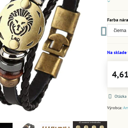
Farba nár
Na sklade
4,6
Otázka
Výrobca:
Am