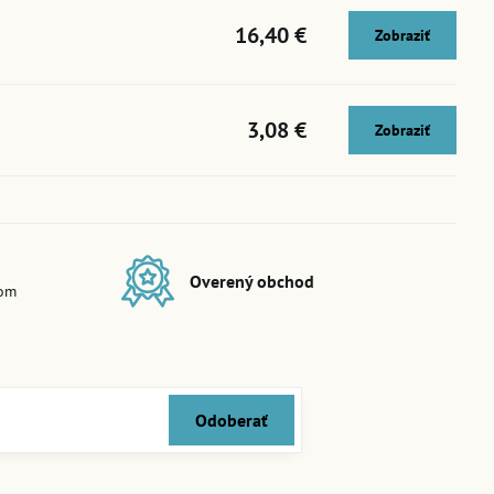
16,40 €
Zobraziť
3,08 €
Zobraziť
Overený obchod
dom
Odoberať