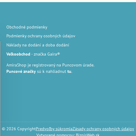
Obchodné podmienky
Podmienky ochrany osobných údajov
Náklady na dodání a doba dodání
Veľkoobchod
- značka Gaira®
AmiraShop je registrovaný na Puncovom úrade.
Puncové značky
sú k nahliadnut
tu
.
©
2026
Copyright
Predvoľby súkromia
Zásady ochrany osobných údajov
Vytvorené pomocou:
BiznisWeb.sk