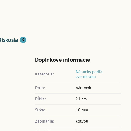
Diskusia
0
Doplnkové informácie
Náramky podľa
Kategória:
zverokruhu
Druh:
náramok
Dĺžka:
21 cm
Šírka:
10 mm
Zapínanie:
kotvou