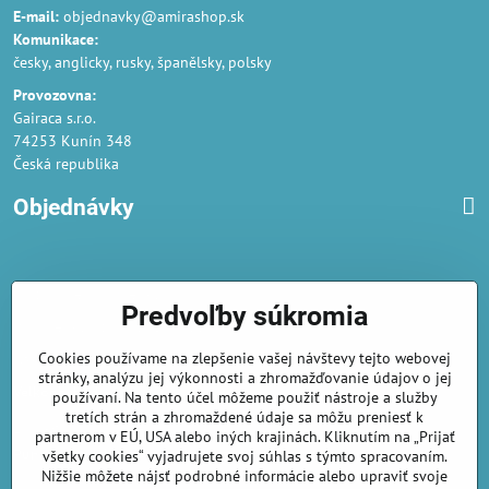
E-mail:
objednavky@amirashop.sk
Komunikace:
česky, anglicky, rusky, španělsky, polsky
Provozovna:
Gairaca s.r.o.
74253 Kunín 348
Česká republika
Objednávky
Obchodné podmienky
Predvoľby súkromia
Podmienky ochrany osobných údajov
Cookies používame na zlepšenie vašej návštevy tejto webovej
Náklady na dodání a doba dodání
stránky, analýzu jej výkonnosti a zhromažďovanie údajov o jej
Veľkoobchod
- značka Gaira®
používaní. Na tento účel môžeme použiť nástroje a služby
tretích strán a zhromaždené údaje sa môžu preniesť k
AmiraShop je registrovaný na Puncovom úrade.
partnerom v EÚ, USA alebo iných krajinách. Kliknutím na „Prijať
Puncové značky
sú k nahliadnut
tu
.
všetky cookies“ vyjadrujete svoj súhlas s týmto spracovaním.
Nižšie môžete nájsť podrobné informácie alebo upraviť svoje