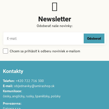
Newsletter
Odoberať naše novinky:
Odoberať
Chcem sa prihlásiť k odberu noviniek e-mailom
Kontakty
Telefon:
+420 722 716 300
E-mail:
objednavky@amirashop.sk
Komunikace:
česky, anglicky, rusky, španělsky, polsky
Provozovna:
Gairaca s.r.o.