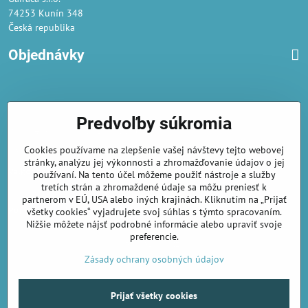
74253 Kunín 348
Česká republika
Objednávky
Obchodné podmienky
Predvoľby súkromia
Podmienky ochrany osobných údajov
Cookies používame na zlepšenie vašej návštevy tejto webovej
Náklady na dodání a doba dodání
stránky, analýzu jej výkonnosti a zhromažďovanie údajov o jej
Veľkoobchod
- značka Gaira®
používaní. Na tento účel môžeme použiť nástroje a služby
tretích strán a zhromaždené údaje sa môžu preniesť k
AmiraShop je registrovaný na Puncovom úrade.
partnerom v EÚ, USA alebo iných krajinách. Kliknutím na „Prijať
Puncové značky
sú k nahliadnut
tu
.
všetky cookies“ vyjadrujete svoj súhlas s týmto spracovaním.
Nižšie môžete nájsť podrobné informácie alebo upraviť svoje
preferencie.
amirashop.cz/
Zásady ochrany osobných údajov
Prijať všetky cookies
©
2026
Copyright