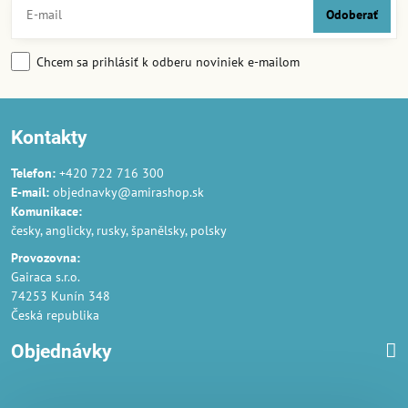
Odoberať
Chcem sa prihlásiť k odberu noviniek e-mailom
Kontakty
Telefon:
+420 722 716 300
E-mail:
objednavky@amirashop.sk
Komunikace:
česky, anglicky, rusky, španělsky, polsky
Provozovna:
Gairaca s.r.o.
74253 Kunín 348
Česká republika
Objednávky