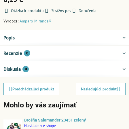
Otázka k produktu
Strážny pes
Doručenia
Výrobca:
Amparo Miranda®
Popis
Recenzie
0
Diskusia
0
Predchádzajúci produkt
Nasledujúci produkt
Mohlo by vás zaujímať
Brošňa Salamander 23431 zelený
Na sklade v e-shope