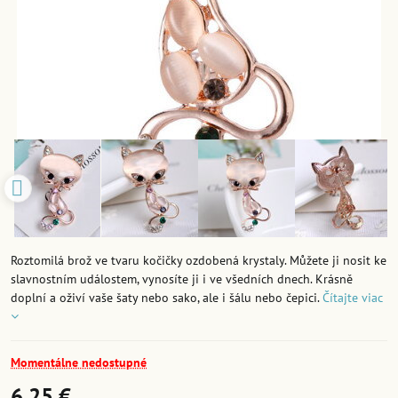
Roztomilá brož ve tvaru kočičky ozdobená krystaly. Můžete ji nosit ke
slavnostním událostem, vynosíte ji i ve všedních dnech. Krásně
doplní a oživí vaše šaty nebo sako, ale i šálu nebo čepici.
Čítajte viac
Momentálne nedostupné
6,25 €