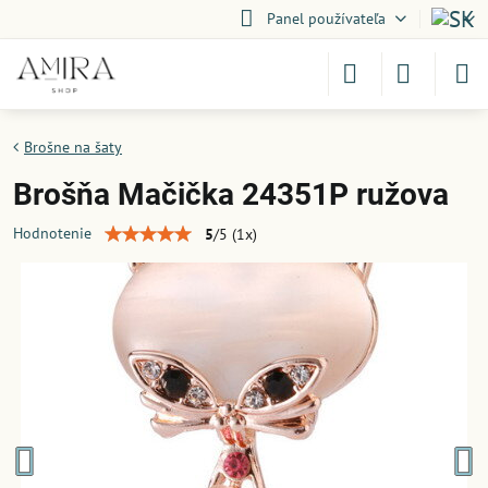
Panel používateľa
Brošne na šaty
Brošňa Mačička 24351P ružova
Hodnotenie
5
/
5
(
1
x)