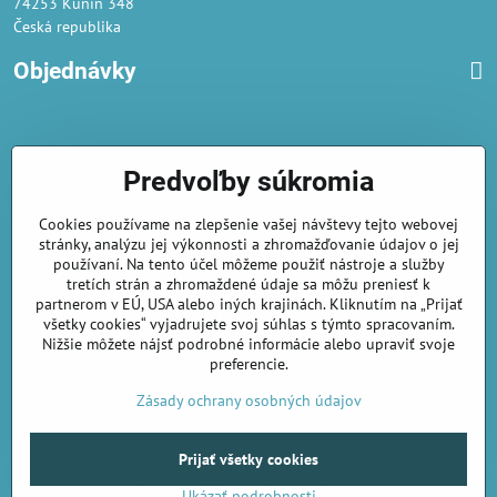
74253 Kunín 348
Česká republika
Objednávky
Obchodné podmienky
Predvoľby súkromia
Podmienky ochrany osobných údajov
Cookies používame na zlepšenie vašej návštevy tejto webovej
Náklady na dodání a doba dodání
stránky, analýzu jej výkonnosti a zhromažďovanie údajov o jej
Veľkoobchod
- značka Gaira®
používaní. Na tento účel môžeme použiť nástroje a služby
tretích strán a zhromaždené údaje sa môžu preniesť k
AmiraShop je registrovaný na Puncovom úrade.
partnerom v EÚ, USA alebo iných krajinách. Kliknutím na „Prijať
Puncové značky
sú k nahliadnut
tu
.
všetky cookies“ vyjadrujete svoj súhlas s týmto spracovaním.
Nižšie môžete nájsť podrobné informácie alebo upraviť svoje
preferencie.
amirashop.cz/
Zásady ochrany osobných údajov
Prijať všetky cookies
©
2026
Copyright
Predvoľby súkromia
Zásady ochrany osobných údajov
Ukázať podrobnosti